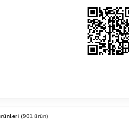
rünleri (
901 ürün
)