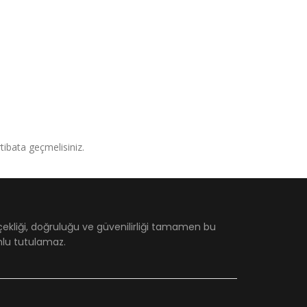
irtibata geçmelisiniz.
çekliği, doğruluğu ve güvenilirliği tamamen bu
umlu tutulamaz.