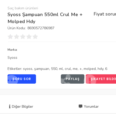
Saç bakım ürünleri
Fiyat soru
Syoss Şampuan 550ml Crul Me +
Molped Hdy
Ürün Kodu:
8690572786987
Marka:
Syoss
Etiketler:
syoss
,
şampuan
,
550
,
ml
,
crul
,
me
,
+
,
molped
,
hdy
,
6
SORU SOR
PAYLAŞ
ŞIKAYET BILDI
Diğer Bilgiler
Yorumlar