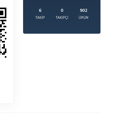
6
0
902
TAKIP
TAKIPÇI
ÜRÜN