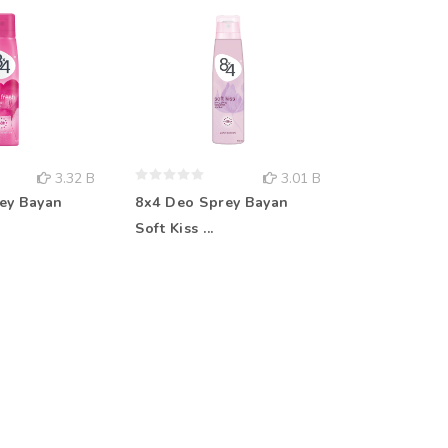
3.32 B
3.01 B
ey Bayan
8x4 Deo Sprey Bayan
Rebul Kolo
Soft Kiss ...
Aqua