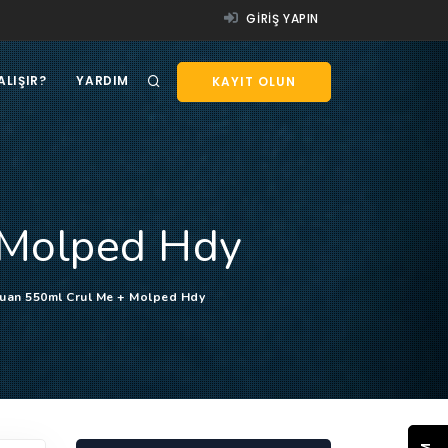
GIRIŞ YAPIN
ALIŞIR?
YARDIM
KAYIT OLUN
 Molped Hdy
uan 550ml Crul Me + Molped Hdy