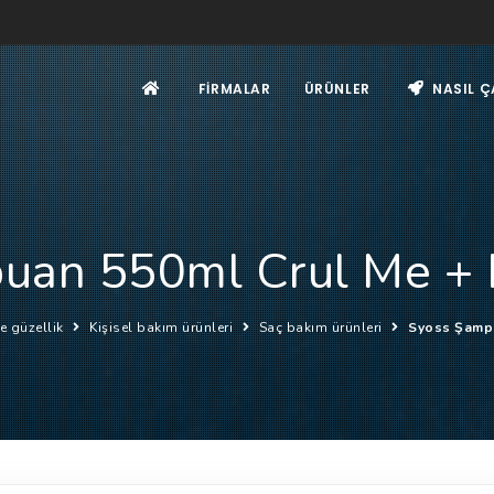
FIRMALAR
ÜRÜNLER
NASIL Ç
uan 550ml Crul Me +
ve güzellik
Kişisel bakım ürünleri
Saç bakım ürünleri
Syoss Şamp