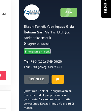
BILDIRIM
ARA
nuz
Eksan Teknik Yapı İnşaat Gıda
İletişim San. Ve Tic. Ltd. Şti.
@eksankozmetik
Başiskele, Kocaeli
Firma şu an açık
Tel
+90
(262) 349-5626
Fax
+90
(262) 349-5747
R
ÜRÜNLER
Şirketimiz Kentsel Dönüşüm alanları
üzerinde iddialı projeler üzerinde
çalışmakta Bir yandan da Kozmetik
sektöründe Kocaeli ilinde Vezirçiftliği
mahal...