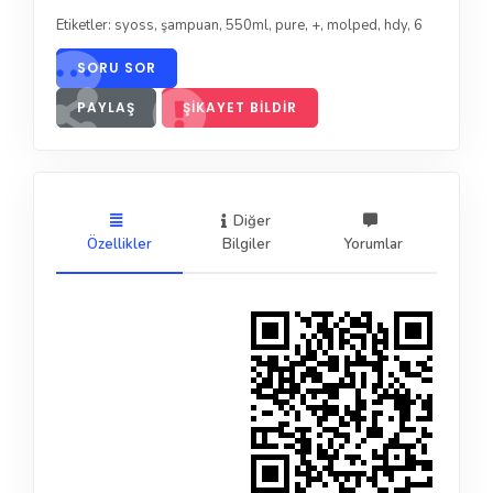
Etiketler:
syoss
,
şampuan
,
550ml
,
pure
,
+
,
molped
,
hdy
,
6
SORU SOR
PAYLAŞ
ŞIKAYET BILDIR
Diğer
Özellikler
Bilgiler
Yorumlar