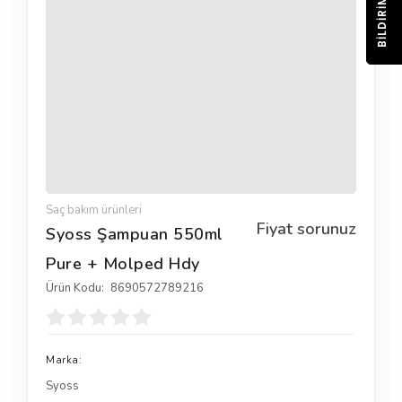
BILDIRIM
Saç bakım ürünleri
Fiyat sorunuz
Syoss Şampuan 550ml
Pure + Molped Hdy
Ürün Kodu:
8690572789216
Marka:
Syoss