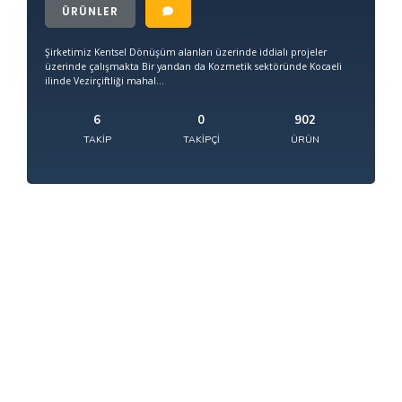
ÜRÜNLER
Şirketimiz Kentsel Dönüşüm alanları üzerinde iddialı projeler
üzerinde çalışmakta Bir yandan da Kozmetik sektöründe Kocaeli
ilinde Vezirçiftliği mahal...
6
0
902
TAKIP
TAKIPÇI
ÜRÜN