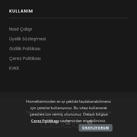
KULLANIM
Nasıl Çalışır
Üyelik Sözleşmesi
Gizlilik Politikası
Çerez Politikası
KVKK
Hizmetlerimizden en iyi şekilde faydalanabilmeniz
için çerezler kullanıyoruz. Bu siteyi kullanarak
Tüm hakları Saklıdır. © 2007-2026 Kobilerim
çerezlere izin vermiş olursunuz. Detaylı bilgiye
Çerez Politikası
sayfamızdan erişebilirsiniz.
ONAYLIYORUM