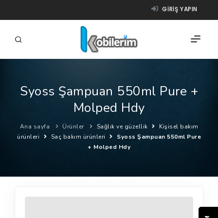
GIRIŞ YAPIN
Syoss Şampuan 550ml Pure +
FIRMALAR
Molped Hdy
ÜRÜNLER
Ana sayfa
Ürünler
Sağlık ve güzellik
Kişisel bakım
NASIL ÇALIŞIR?
ürünleri
Saç bakım ürünleri
Syoss Şampuan 550ml Pure
+ Molped Hdy
YARDIM