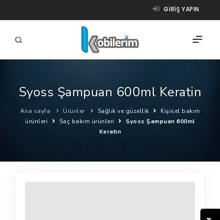
GIRIŞ YAPIN
Syoss Şampuan 600ml Keratin
FIRMALAR
Ana sayfa
Ürünler
Sağlık ve güzellik
Kişisel bakım
ÜRÜNLER
ürünleri
Saç bakım ürünleri
Syoss Şampuan 600ml
Keratin
NASIL ÇALIŞIR?
YARDIM