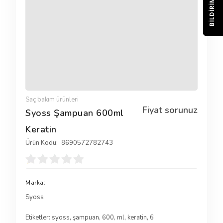
BILDIRIM
Saç bakım ürünleri
Fiyat sorunuz
Syoss Şampuan 600ml
Keratin
Ürün Kodu:
8690572782743
Marka:
Syoss
Etiketler:
syoss
,
şampuan
,
600
,
ml
,
keratin
,
6