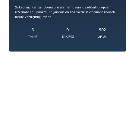
Şirketimiz Kentsel Dönüşüm alanları üzerinde iddialı projeler
üzerinde çalışmakta Bir yandan da Kozmetik sektöründe Kocaeli
ilinde Vezirçiftliği mahal...
6
0
902
TAKIP
TAKIPÇI
ÜRÜN