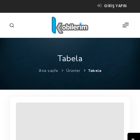
GIRIŞ YAPIN
Tabela
FIRMALAR
Ana sayfa
Ürünler
Tabela
ÜRÜNLER
NASIL ÇALIŞIR?
YARDIM