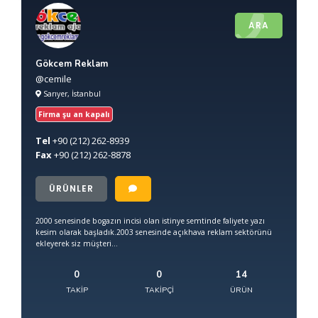
ARA
Gökcem Reklam
@cemile
Sarıyer, İstanbul
Firma şu an kapalı
Tel
+90
(212) 262-8939
Fax
+90
(212) 262-8878
ÜRÜNLER
2000 senesinde bogazın incisi olan istinye semtinde faliyete yazı
kesim olarak başladık.2003 senesinde açıkhava reklam sektörünü
ekleyerek siz müşteri...
0
0
14
TAKIP
TAKIPÇI
ÜRÜN