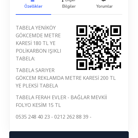
Diğer
Özellikler
Bilgiler
Yorumlar
TABELA YENİKÖY
GÖKCEMDE METRE
KARESİ 180 TL YE
POLİKARBON IŞIKLI
TABELA:
TABELA SARIYER
GÖKCEM REKLAMDA METRE KARESİ 200 TL
YE PLEKSİ TABELA
TABELA FERAH EVLER - BAĞLAR MEVKİİ
FOLYO KESİM 15 TL
0535 248 40 23 - 0212 262 88 39 -