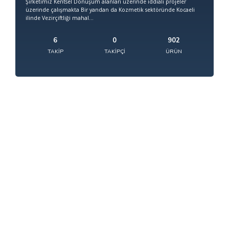
Şirketimiz Kentsel Dönüşüm alanları üzerinde iddialı projeler
üzerinde çalışmakta Bir yandan da Kozmetik sektöründe Kocaeli
ilinde Vezirçiftliği mahal...
6
0
902
TAKIP
TAKIPÇI
ÜRÜN