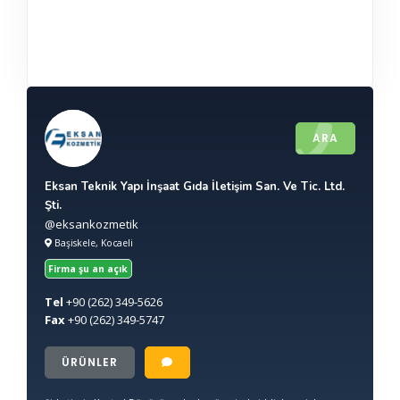
ARA
Eksan Teknik Yapı İnşaat Gıda İletişim San. Ve Tic. Ltd.
Şti.
@eksankozmetik
Başiskele, Kocaeli
Firma şu an açık
Tel
+90
(262) 349-5626
Fax
+90
(262) 349-5747
ÜRÜNLER