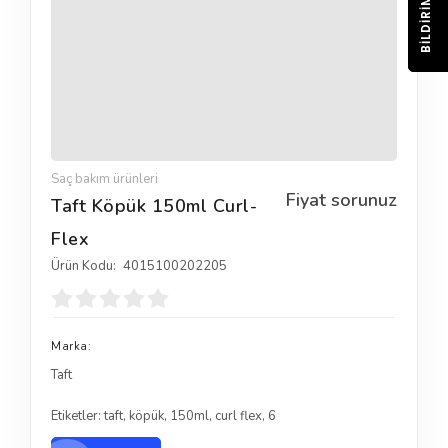
BILDIRIM
Saç bakım ürünleri
Fiyat sorunuz
Taft Köpük 150ml Curl-
Flex
Ürün Kodu:
4015100202205
Marka:
Taft
Etiketler:
taft
,
köpük
,
150ml
,
curl flex
,
6