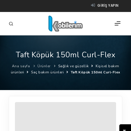
GIRIŞ YAPIN
Taft Köpük 150ml Curl-Flex
FIRMALAR
Ana sayfa
Ürünler
Sağlık ve güzellik
Kişisel bakım
ÜRÜNLER
ürünleri
Saç bakım ürünleri
Taft Köpük 150ml Curl-Flex
NASIL ÇALIŞIR?
YARDIM