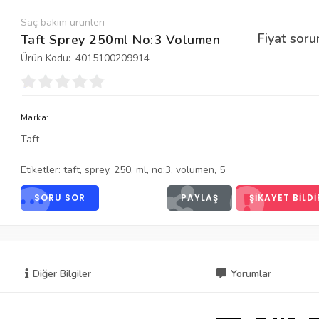
Saç bakım ürünleri
Fiyat soru
Taft Sprey 250ml No:3 Volumen
Ürün Kodu:
4015100209914
Marka:
Taft
Etiketler:
taft
,
sprey
,
250
,
ml
,
no:3
,
volumen
,
5
SORU SOR
PAYLAŞ
ŞIKAYET BILDI
Diğer Bilgiler
Yorumlar