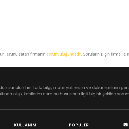
rün, ürünü satan firmanın
sorumluluğundadır
. Sorularınız için firma ile 
dan sunulan her türlü bilgi, materyal, resim ve dökümanların ger
ltında olup, kobilerim.com bu hususlarla ilgili hiç bir şekilde sor
KULLANIM
POPÜLER