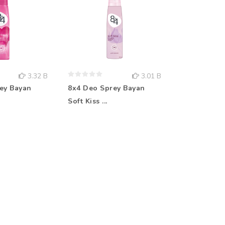
3.32 B
3.01 B
ey Bayan
8x4 Deo Sprey Bayan
Rebul Kolo
Soft Kiss ...
Aqua