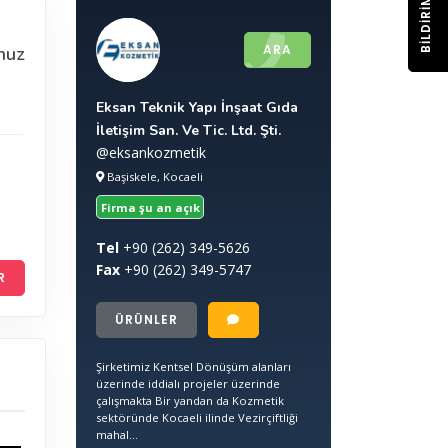
BILDIRIM
ARA
nuz
Eksan Teknik Yapı İnşaat Gıda
İletişim San. Ve Tic. Ltd. Şti.
@eksankozmetik
Başiskele, Kocaeli
Firma şu an açık
Tel
+90
(262) 349-5626
Fax
+90
(262) 349-5747
R
ÜRÜNLER
Şirketimiz Kentsel Dönüşüm alanları
üzerinde iddialı projeler üzerinde
çalışmakta Bir yandan da Kozmetik
sektöründe Kocaeli ilinde Vezirçiftliği
mahal...