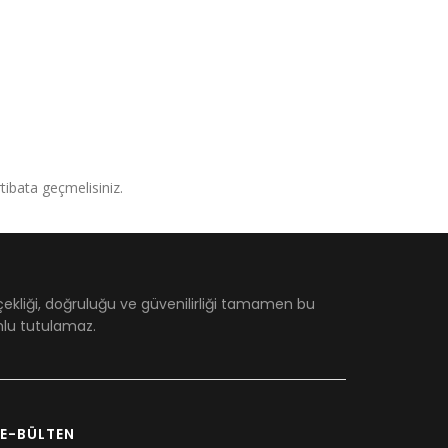
irtibata geçmelisiniz.
çekliği, doğruluğu ve güvenilirliği tamamen bu
umlu tutulamaz.
E-BÜLTEN