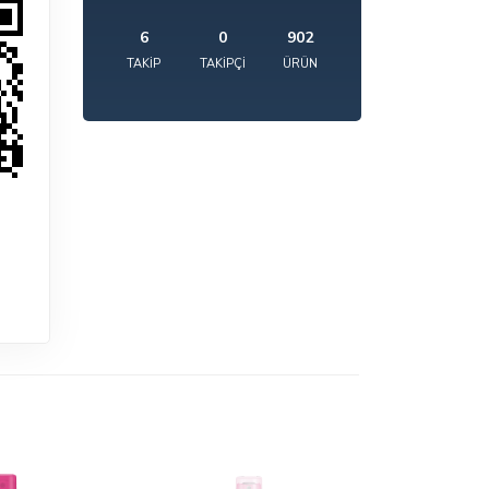
6
0
902
TAKIP
TAKIPÇI
ÜRÜN