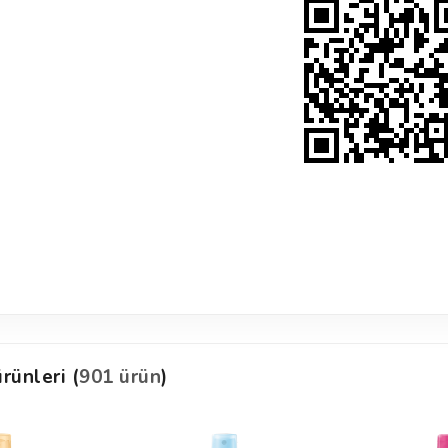
rünleri (
901 ürün
)