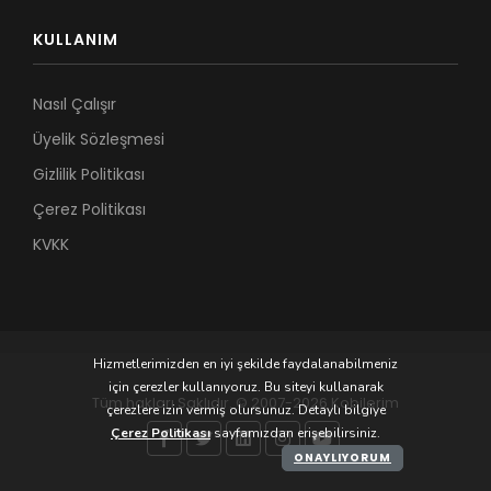
KULLANIM
Nasıl Çalışır
Üyelik Sözleşmesi
Gizlilik Politikası
Çerez Politikası
KVKK
Hizmetlerimizden en iyi şekilde faydalanabilmeniz
için çerezler kullanıyoruz. Bu siteyi kullanarak
Tüm hakları Saklıdır. © 2007-2026 Kobilerim
çerezlere izin vermiş olursunuz. Detaylı bilgiye
Çerez Politikası
sayfamızdan erişebilirsiniz.
ONAYLIYORUM