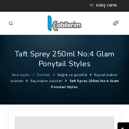
GIRIŞ YAPIN
Taft Sprey 250ml No:4 Glam
FIRMALAR
Ponytail Styles
ÜRÜNLER
Ana sayfa
Ürünler
Sağlık ve güzellik
Kişisel bakım
NASIL ÇALIŞIR?
ürünleri
Saç bakım ürünleri
Taft Sprey 250ml No:4 Glam
Ponytail Styles
YARDIM