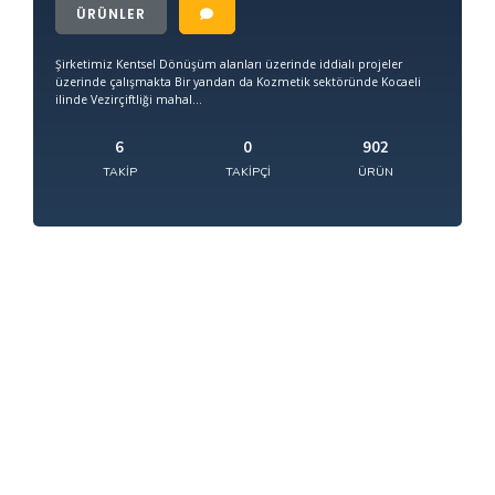
ÜRÜNLER
Şirketimiz Kentsel Dönüşüm alanları üzerinde iddialı projeler
üzerinde çalışmakta Bir yandan da Kozmetik sektöründe Kocaeli
ilinde Vezirçiftliği mahal...
6
0
902
TAKIP
TAKIPÇI
ÜRÜN