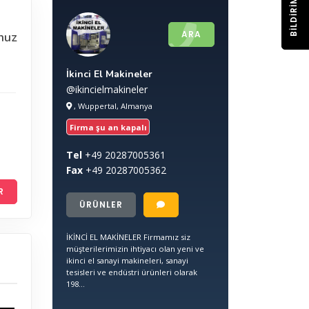
BILDIRIM
ARA
nuz
İkinci El Makineler
@ikincielmakineler
, Wuppertal, Almanya
Firma şu an kapalı
Tel
+49
20287005361
Fax
+49
20287005362
R
ÜRÜNLER
İKİNCİ EL MAKİNELER Firmamız siz
müşterilerimizin ihtiyacı olan yeni ve
ikinci el sanayi makineleri, sanayi
tesisleri ve endüstri ürünleri olarak
198...