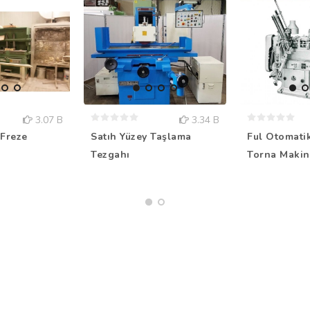
3.07 B
3.34 B
Freze
Satıh Yüzey Taşlama
Ful Otomati
Tezgahı
Torna Makin.