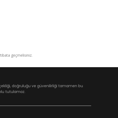
irtibata geçmelisiniz.
çekliği, doğruluğu ve güvenilirliği tamamen bu
umlu tutulamaz.