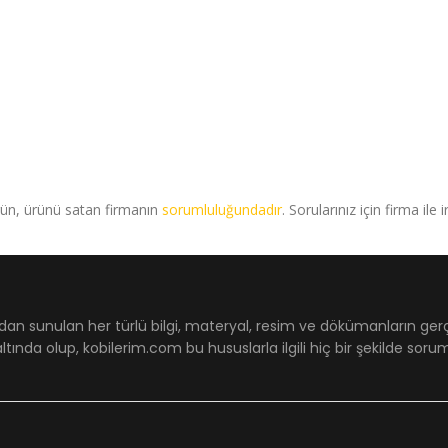
rün, ürünü satan firmanın
sorumluluğundadır
. Sorularınız için firma ile 
dan sunulan her türlü bilgi, materyal, resim ve dökümanların ger
ltında olup, kobilerim.com bu hususlarla ilgili hiç bir şekilde sor