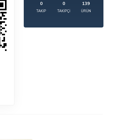
0
0
139
TAKIP
TAKIPÇI
ÜRÜN