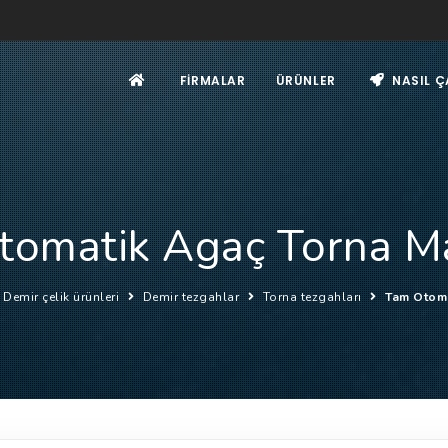
FIRMALAR
ÜRÜNLER
NASIL Ç
tomatik Agaç Torna Ma
Demir çelik ürünleri
Demir tezgahlar
Torna tezgahları
Tam Otoma