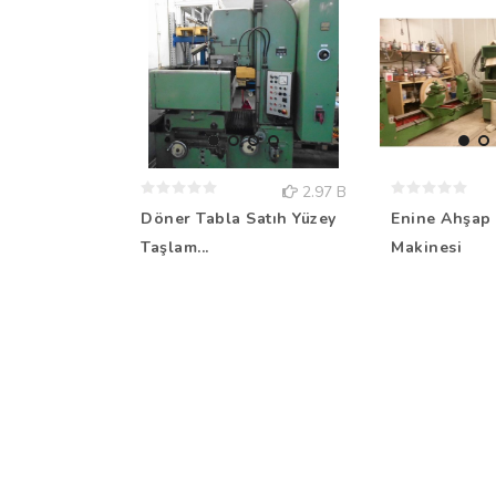
2.97 B
Döner Tabla Satıh Yüzey
Enine Ahşap 
Taşlam...
Makinesi