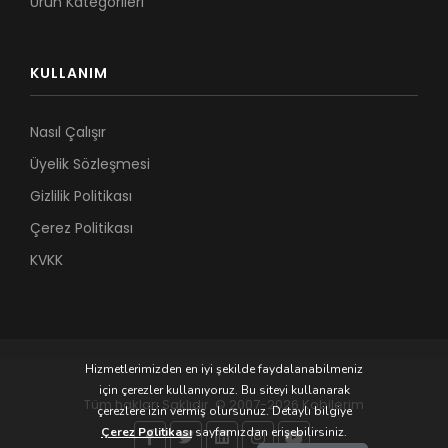
Ürün Kategorileri
KULLANIM
Nasıl Çalışır
Üyelik Sözleşmesi
Gizlilik Politikası
Çerez Politikası
KVKK
Hizmetlerimizden en iyi şekilde faydalanabilmeniz
için çerezler kullanıyoruz. Bu siteyi kullanarak
Tüm hakları Saklıdır. © 2007-2026 Kobilerim
çerezlere izin vermiş olursunuz. Detaylı bilgiye
Çerez Politikası
sayfamızdan erişebilirsiniz.