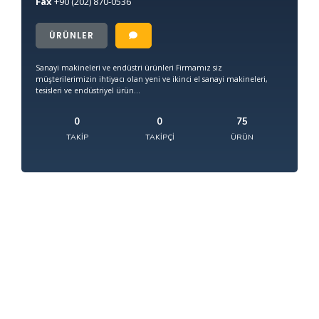
Fax
+90
(202) 870-0536
ÜRÜNLER
Sanayi makineleri ve endüstri ürünleri Firmamız siz
müşterilerimizin ihtiyacı olan yeni ve ikinci el sanayi makineleri,
tesisleri ve endüstriyel ürün...
0
0
75
TAKIP
TAKIPÇI
ÜRÜN