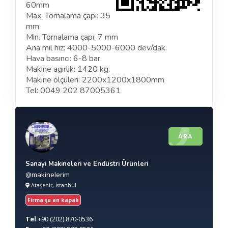
60mm
Max. Tornalama çapı: 35
mm
Min. Tornalama çapı: 7 mm
Ana mil hız: 4000-5000-6000 dev/dak.
Hava basıncı: 6-8 bar
Makine agırlık: 1420 kg.
Makine ölçüleri: 2200x1200x1800mm
Tel: 0049 202 87005361
ARA
Sanayi Makineleri ve Endüstri Ürünleri
@makinelerim
Ataşehir, İstanbul
Firma şu an kapalı
Tel
+90
(202) 870-0536