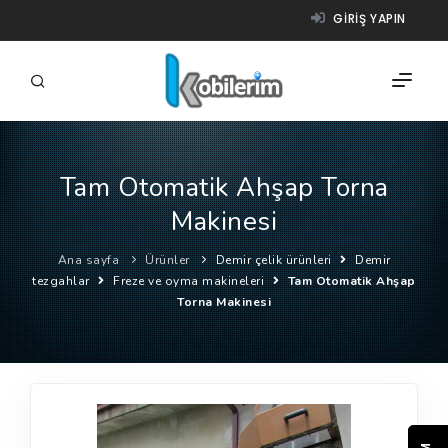
GIRIŞ YAPIN
Tam Otomatik Ahşap Torna
FIRMALAR
Makinesi
ÜRÜNLER
Ana sayfa
Ürünler
Demir çelik ürünleri
Demir
NASIL ÇALIŞIR?
tezgahlar
Freze ve oyma makineleri
Tam Otomatik Ahşap
Torna Makinesi
YARDIM