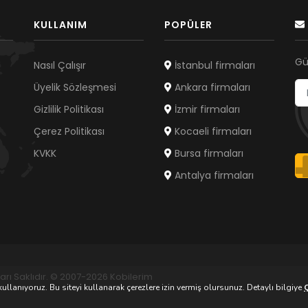
KULLANIM
POPÜLER
Gü
Nasıl Çalışır
İstanbul firmaları
Üyelik Sözleşmesi
Ankara firmaları
Gizlilik Politikası
İzmir firmaları
Çerez Politikası
Kocaeli firmaları
KVKK
Bursa firmaları
Antalya firmaları
arı Saklıdır. © 2007-2026 Kobilerim
ullanıyoruz. Bu siteyi kullanarak çerezlere izin vermiş olursunuz. Detaylı bilgiye
Ç