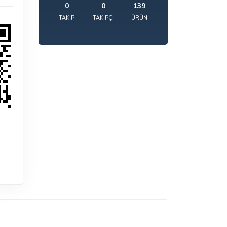
0
0
139
TAKIP
TAKIPÇI
ÜRÜN