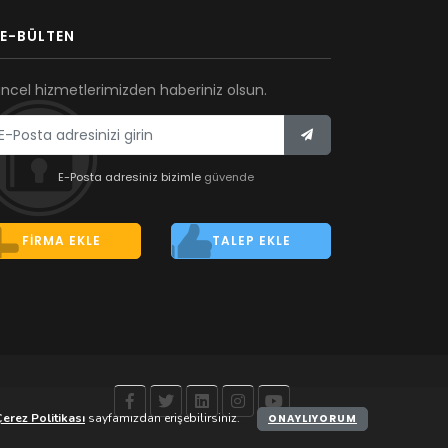
E-BÜLTEN
ncel hizmetlerimizden haberiniz olsun.
E-Posta adresiniz bizimle
güvende
FIRMA EKLE
TALEP EKLE
erez Politikası
sayfamızdan erişebilirsiniz.
ONAYLIYORUM