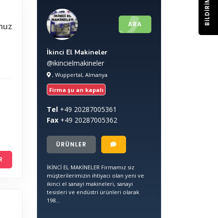
BILDIRIM
ARA
nuz
İkinci El Makineler
@ikincielmakineler
, Wuppertal, Almanya
Firma şu an kapalı
Tel
+49
20287005361
Fax
+49
20287005362
ÜRÜNLER
R
İKİNCİ EL MAKİNELER Firmamız siz
müşterilerimizin ihtiyacı olan yeni ve
ikinci el sanayi makineleri, sanayi
tesisleri ve endüstri ürünleri olarak
198...