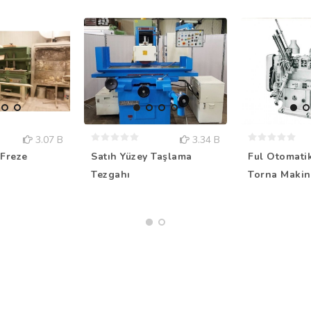
3.07 B
3.34 B
Freze
Satıh Yüzey Taşlama
Ful Otomati
Tezgahı
Torna Makin.