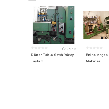
2.97 B
Döner Tabla Satıh Yüzey
Enine Ahşap 
Taşlam...
Makinesi