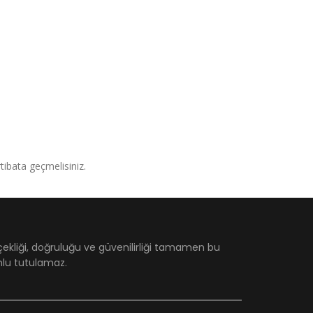
irtibata geçmelisiniz.
çekliği, doğruluğu ve güvenilirliği tamamen bu
umlu tutulamaz.