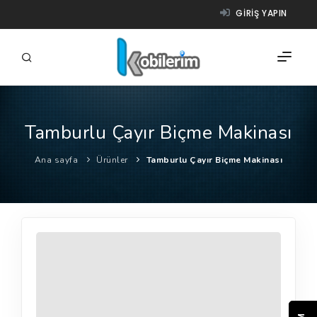
GIRIŞ YAPIN
Tamburlu Çayır Biçme Makinası
FIRMALAR
Ana sayfa
Ürünler
Tamburlu Çayır Biçme Makinası
ÜRÜNLER
NASIL ÇALIŞIR?
YARDIM