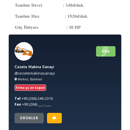
Tambur Devri
: 540d/dak.
Tambur Hızı
: 1920d/dak.
Güç İhtiyacı
: 30 HP
ARA
Cezete Makina Sanayi
@cezetemakinasanayi
Merkez, Balıkesir
Firma şu an kapalı
Tel
+90
(266) 246-2310
Fax
+90
(266) ___-____
ÜRÜNLER