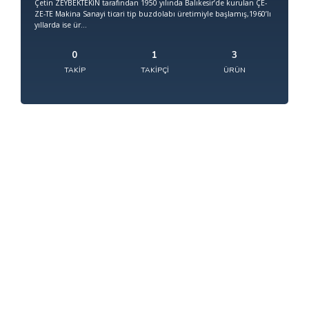
Çetin ZEYBEKTEKİN tarafından 1950 yılında Balıkesir’de kurulan ÇE-
ZE-TE Makina Sanayi ticari tip buzdolabı üretimiyle başlamış,1960’lı
yıllarda ise ür...
0
1
3
TAKIP
TAKIPÇI
ÜRÜN