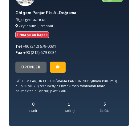
Gölgem Panjur Pls.Al.Doğrama
@golgempancur
Zeytinburnu, İstanbul
Firma şu an kapalı
Tel
+90
(212) 679-0031
Fax
+90
(212) 679-0031
ÜRÜNLER
GÖLGEM PANJUR PLS. DOĞRAMA PANCUR 2001 yılında kurulmuş
olup 30 yıllık iş tecrübesiyle Enver Orhan tarafından idare
edilmektedir. Pancur, plastik alü...
0
1
5
TAKIP
TAKIPÇI
ÜRÜN