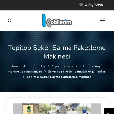
GIRIŞ YAPIN
Topitop Şeker Sarma Paketleme
FIRMALAR
Makinesi
ÜRÜNLER
Ana sayfa
Ürünler
Yiyecek ve içecek
Gıda sanayii
NASIL ÇALIŞIR?
makine ve ekipmanları
Şeker ve şekerleme imalat ekipmanları
Topitop Şeker Sarma Paketleme Makinesi
YARDIM