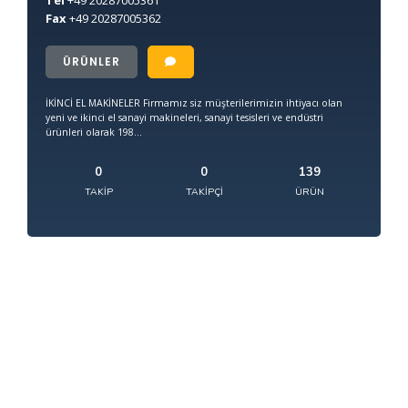
Tel
+49
20287005361
Fax
+49
20287005362
ÜRÜNLER
İKİNCİ EL MAKİNELER Firmamız siz müşterilerimizin ihtiyacı olan
yeni ve ikinci el sanayi makineleri, sanayi tesisleri ve endüstri
ürünleri olarak 198...
0
0
139
TAKIP
TAKIPÇI
ÜRÜN