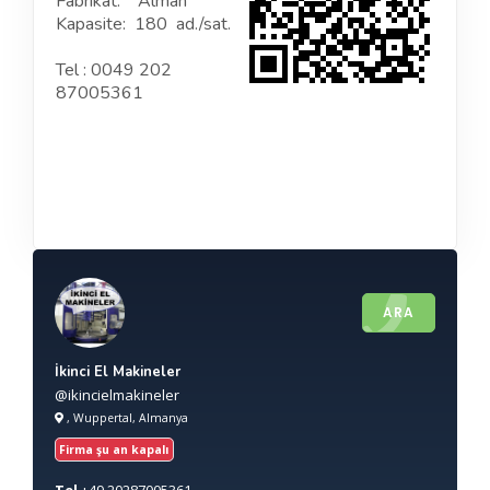
Fabrikat: Alman
Kapasite: 180 ad./sat.
Tel : 0049 202
87005361
ARA
İkinci El Makineler
@ikincielmakineler
, Wuppertal, Almanya
Firma şu an kapalı