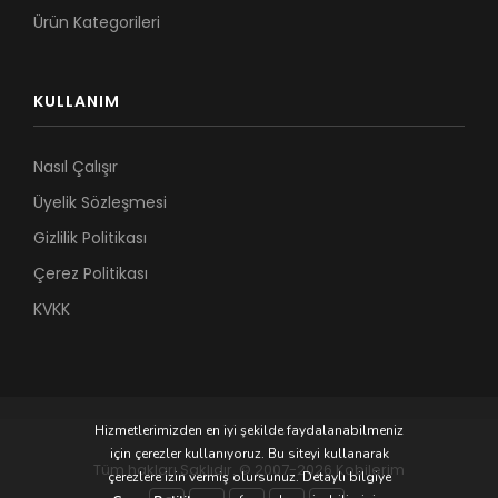
Ürün Kategorileri
KULLANIM
Nasıl Çalışır
Üyelik Sözleşmesi
Gizlilik Politikası
Çerez Politikası
KVKK
Hizmetlerimizden en iyi şekilde faydalanabilmeniz
için çerezler kullanıyoruz. Bu siteyi kullanarak
Tüm hakları Saklıdır. © 2007-2026 Kobilerim
çerezlere izin vermiş olursunuz. Detaylı bilgiye