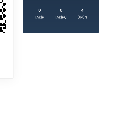
0
0
4
TAKIP
TAKIPÇI
ÜRÜN