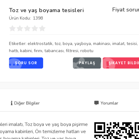
Fiyat soru
Toz ve yaş boyama tesisleri
Ürün Kodu:
1398
Etiketler:
elektrostatik
,
toz
,
boya
,
yaşboya
,
makinası
,
imalat
,
tesisi
,
hattı
,
kabini
,
fırını
,
tabancası
,
filtresi
,
robotu
SORU SOR
PAYLAŞ
ŞIKAYET BILDI
Diğer Bilgiler
Yorumlar
eri imalatı, Toz boya ve yaş boya pişirme
z boyama kabinleri, Ön temizleme hatları ve
 yaş boyama kabinleri, Toz ve yaş boya