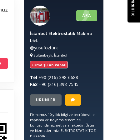
BILDIRIM
nuz
ARA
İstanbul Elektrostatik Makina
Ltd.
@yusufozturk
Sultanbeyli, İstanbul
R
Firma şu an kapalı
Tel
+90
(216) 398-6688
Fax
+90
(216) 398-7545
ÜRÜNLER
Firmamız, 10 yıllık bilgi ve tecrübesi ile
kaplama ve boyama sistemleri
konusunda hizmet vermektedir. Ürün
ve hizmetlerimiz: ELEKTROSTATİK TOZ
BOYAMA ...