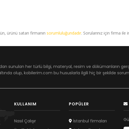
rün, ürünü satan firmanın
sorumluluğundadır
. Sorularınız için firma ile 
dan sunulan her türlü bilgi, materyal, resim ve dökümanların ger
ltında olup, kobilerim.com bu hususlarla ilgili hiç bir şekilde sor
KULLANIM
POPÜLER
Gü
Nasıl Çalışır
İstanbul firmaları