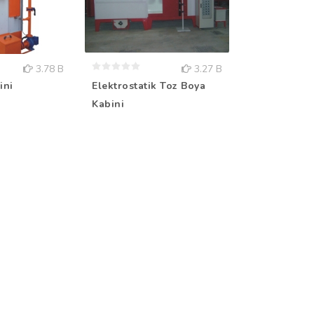
3.78 B
3.27 B
ini
Elektrostatik Toz Boya
Kabini