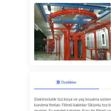
Özellikler
Elektrostatik toz boya ve yaş boyama sisteml
kurutma fırınları, Filtreli kabinler Siklonlu to
grupları, Su perdeli kabinler, Kuru tip filtreli