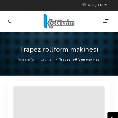
GIRIŞ YAPIN
Trapez rollform makinesi
FIRMALAR
Ana sayfa
Ürünler
Trapez rollform makinesi
ÜRÜNLER
NASIL ÇALIŞIR?
YARDIM