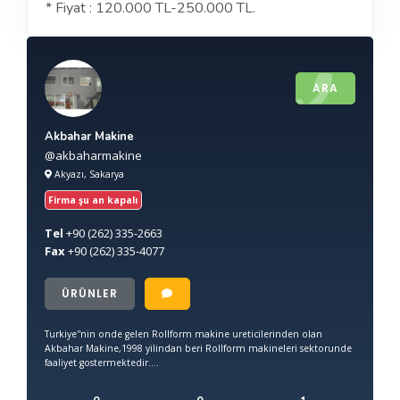
* Fiyat : 120.000 TL-250.000 TL.
ARA
Akbahar Makine
@akbaharmakine
Akyazı, Sakarya
Firma şu an kapalı
Tel
+90
(262) 335-2663
Fax
+90
(262) 335-4077
ÜRÜNLER
Turkiye''nin onde gelen Rollform makine ureticilerinden olan
Akbahar Makine,1998 yilindan beri Rollform makineleri sektorunde
faaliyet gostermektedir....