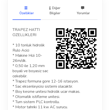
Diğer
Özellikler
Bilgiler
Yorumlar
TRAPEZ HATTI
OZELLIKLERI
* 10 tonluk hidrolik
Rulo Acici
* Makine Hizi 10-
26m/dk.
* 0,50 ile 1,20 mm
boyali ve boyasiz sac
cekebilir.
* Trapez formuna gore 12-16 istasyon.
* Sac eksenleyicisi sistemi olacaktir.
* Boy kesme unitesi hidrolik ucar makas.
* Otomatik istifleme unitesi.
* Tum sistem PLC kontrollu.
* Motor tahriki 11 kw AC surucu.