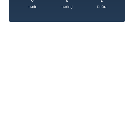
0
0
1
TAKIP
TAKIPÇI
ÜRÜN