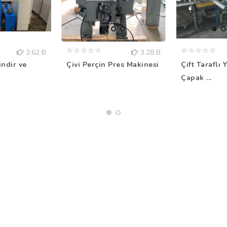
3.62 B
3.28 B
Çift Taraflı 
indir ve
Çivi Perçin Pres Makinesi
Çapak ...