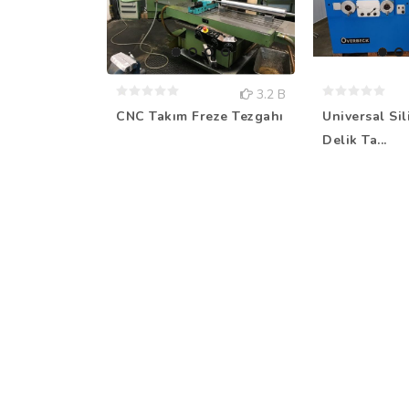
3.2 B
CNC Takım Freze Tezgahı
Universal Sil
Delik Ta...