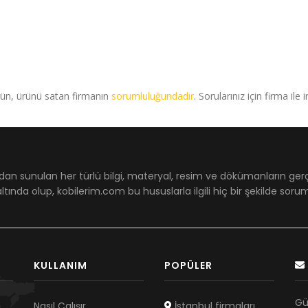
rün, ürünü satan firmanın
sorumluluğundadır
. Sorularınız için firma ile 
dan sunulan her türlü bilgi, materyal, resim ve dökümanların ger
ltında olup, kobilerim.com bu hususlarla ilgili hiç bir şekilde sor
KULLANIM
POPÜLER
Gü
Nasıl Çalışır
İstanbul firmaları