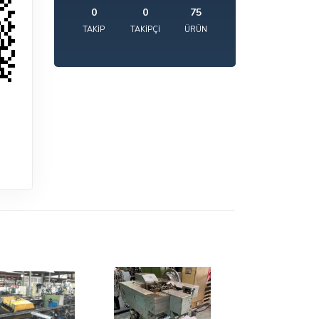
0
0
75
TAKIP
TAKIPÇI
ÜRÜN