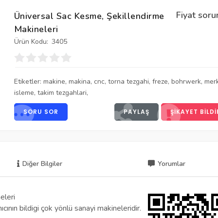
Fiyat soru
Üniversal Sac Kesme, Şekillendirme
Makineleri
Ürün Kodu:
3405
Etiketler:
makine
,
makina
,
cnc
,
torna tezgahi
,
freze
,
bohrwerk
,
mer
isleme
,
takim tezgahlari
,
SORU SOR
PAYLAŞ
ŞIKAYET BILDI
Diğer Bilgiler
Yorumlar
eleri
ının bildigi çok yönlü sanayi makineleridir.