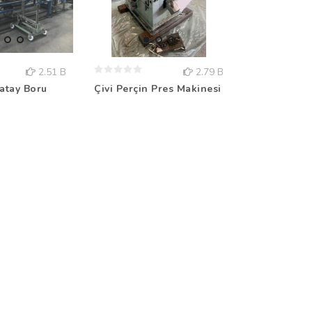
2.51 B
2.79 B
Yatay Boru
6x Eksenli 
Çivi Perçin Pres Makinesi
Robot