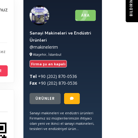
BILDIRIM
nuz
ARA
Sanayi Makineleri ve Endüstri
Ürünleri
@makinelerim
kez
Ataşehir, İstanbul
Firma şu an kapalı
R
Tel
+90
(202) 870-0536
Fax
+90
(202) 870-0536
ÜRÜNLER
Sanayi makineleri ve endüstri ürünleri
Firmamız siz müşterilerimizin ihtiyacı
olan yeni ve ikinci el sanayi makineleri,
tesisleri ve endüstriyel ürün...