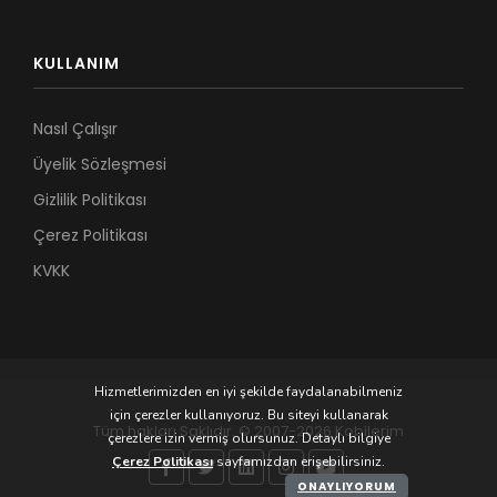
KULLANIM
Nasıl Çalışır
Üyelik Sözleşmesi
Gizlilik Politikası
Çerez Politikası
KVKK
Hizmetlerimizden en iyi şekilde faydalanabilmeniz
için çerezler kullanıyoruz. Bu siteyi kullanarak
Tüm hakları Saklıdır. © 2007-2026 Kobilerim
çerezlere izin vermiş olursunuz. Detaylı bilgiye
Çerez Politikası
sayfamızdan erişebilirsiniz.
ONAYLIYORUM