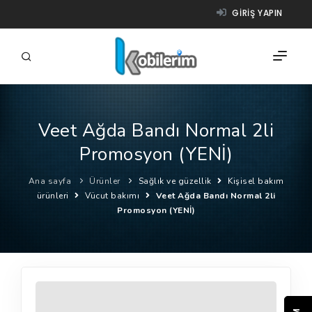
GIRIŞ YAPIN
Veet Ağda Bandı Normal 2li
FIRMALAR
Promosyon (YENİ)
ÜRÜNLER
Ana sayfa
Ürünler
Sağlık ve güzellik
Kişisel bakım
NASIL ÇALIŞIR?
ürünleri
Vücut bakımı
Veet Ağda Bandı Normal 2li
Promosyon (YENİ)
YARDIM