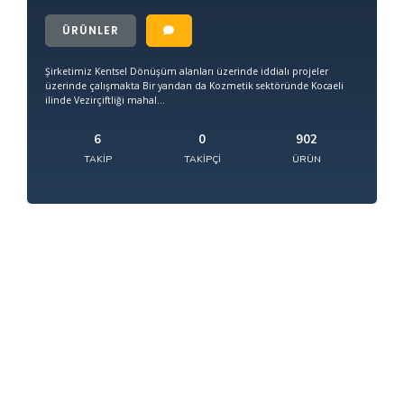
ÜRÜNLER
Şirketimiz Kentsel Dönüşüm alanları üzerinde iddialı projeler
üzerinde çalışmakta Bir yandan da Kozmetik sektöründe Kocaeli
ilinde Vezirçiftliği mahal...
6
0
902
TAKIP
TAKIPÇI
ÜRÜN