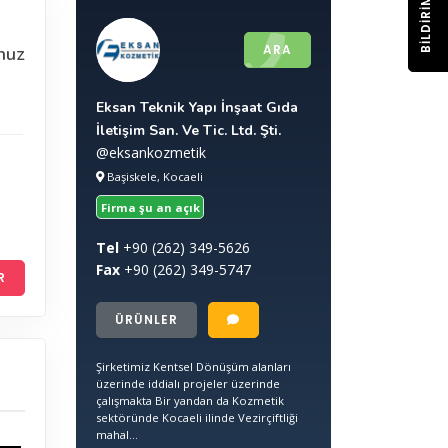
BILDIRIM
ARA
nuz
Eksan Teknik Yapı İnşaat Gıda
İletişim San. Ve Tic. Ltd. Şti.
@eksankozmetik
Başiskele, Kocaeli
Firma şu an açık
Tel
+90
(262) 349-5626
Fax
+90
(262) 349-5747
R
ÜRÜNLER
Şirketimiz Kentsel Dönüşüm alanları
üzerinde iddialı projeler üzerinde
çalışmakta Bir yandan da Kozmetik
sektöründe Kocaeli ilinde Vezirçiftliği
mahal...