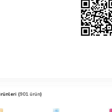
rünleri (
901 ürün
)