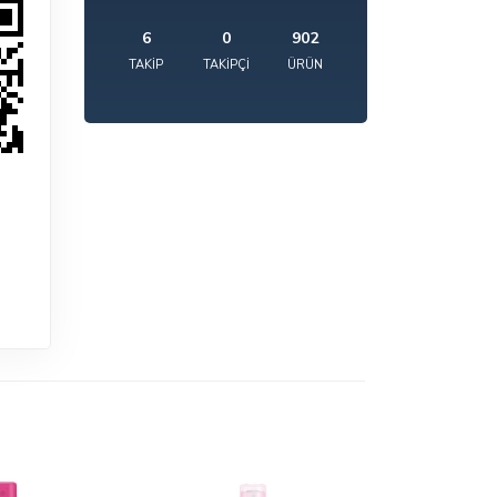
6
0
902
TAKIP
TAKIPÇI
ÜRÜN