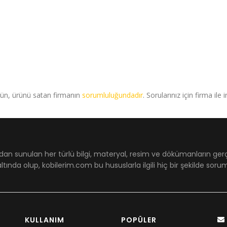
rün, ürünü satan firmanın
sorumluluğundadır
. Sorularınız için firma ile 
dan sunulan her türlü bilgi, materyal, resim ve dökümanların ger
ltında olup, kobilerim.com bu hususlarla ilgili hiç bir şekilde sor
KULLANIM
POPÜLER