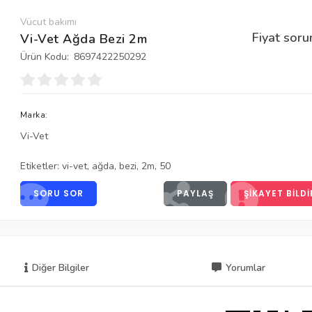
Vücut bakımı
Fiyat soru
Vi-Vet Ağda Bezi 2m
Ürün Kodu:
8697422250292
Marka:
Vi-Vet
Etiketler:
vi-vet
,
ağda
,
bezi
,
2m
,
50
SORU SOR
PAYLAŞ
ŞIKAYET BILDI
Diğer Bilgiler
Yorumlar