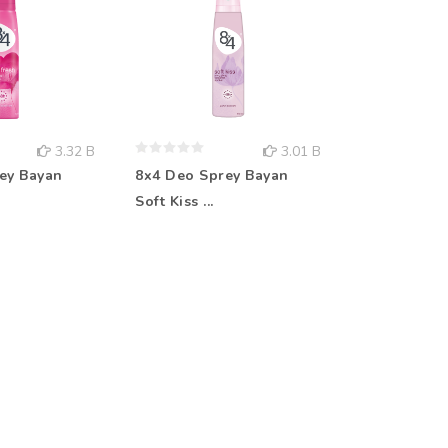
3.32 B
3.01 B
ey Bayan
8x4 Deo Sprey Bayan
Rebul Kolo
Soft Kiss ...
Aqua