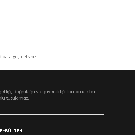
irtibata geçmelisiniz.
çekliği, doğruluğu ve güvenilirliği tamamen bu
umlu tutulamaz.
E-BÜLTEN