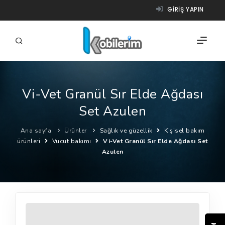
GIRIŞ YAPIN
Vi-Vet Granül Sır Elde Ağdası
FIRMALAR
Set Azulen
ÜRÜNLER
Ana sayfa
Ürünler
Sağlık ve güzellik
Kişisel bakım
NASIL ÇALIŞIR?
ürünleri
Vücut bakımı
Vi-Vet Granül Sır Elde Ağdası Set
Azulen
YARDIM