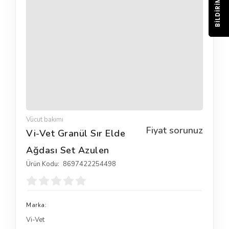
BILDIRIM
Vücut bakımı
Fiyat sorunuz
Vi-Vet Granül Sır Elde
Ağdası Set Azulen
Ürün Kodu:
8697422254498
Marka:
Vi-Vet