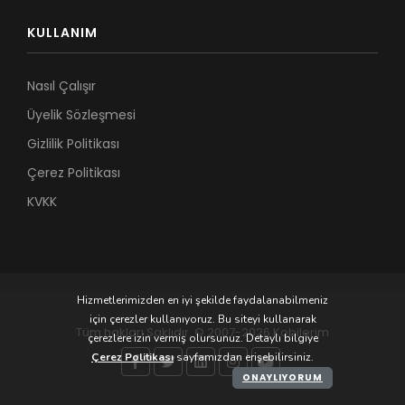
KULLANIM
Nasıl Çalışır
Üyelik Sözleşmesi
Gizlilik Politikası
Çerez Politikası
KVKK
Hizmetlerimizden en iyi şekilde faydalanabilmeniz
için çerezler kullanıyoruz. Bu siteyi kullanarak
Tüm hakları Saklıdır. © 2007-2026 Kobilerim
çerezlere izin vermiş olursunuz. Detaylı bilgiye
Çerez Politikası
sayfamızdan erişebilirsiniz.
ONAYLIYORUM