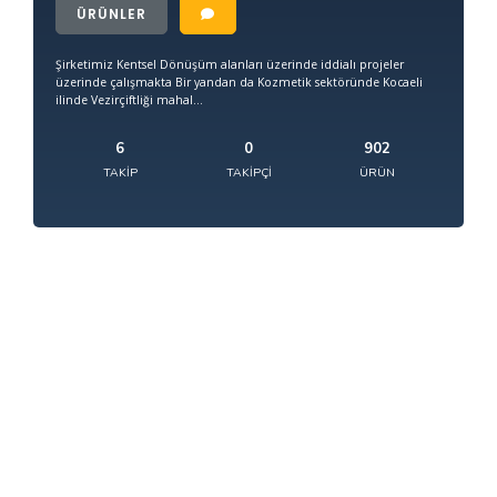
ÜRÜNLER
Şirketimiz Kentsel Dönüşüm alanları üzerinde iddialı projeler
üzerinde çalışmakta Bir yandan da Kozmetik sektöründe Kocaeli
ilinde Vezirçiftliği mahal...
6
0
902
TAKIP
TAKIPÇI
ÜRÜN