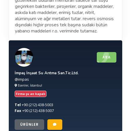
gözenekler bulunan membran sadece saf suyu
geçirirken bakteriler, pirojenler, organik maddeler,
askıda katı maddeler, erimiş tuzlar, nitrit,
alüminyum ve ağır metalleri tutar. revers osmosis
dışındaki hiçbir proses tek başına sudaki bütün
yabancı maddeleri r.o. veriminde tutamaz.
ARA
İmpaş İnşaat Su Arıtma San.Tic.Ltd.
@impas
Esenler, İstanbul
Firma şu an kapalı
Tel
+90
(212) 438-5003
Fax
+90
(212) 438-5007
ÜRÜNLER