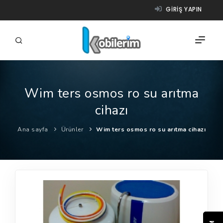
GIRIŞ YAPIN
Wim ters osmos ro su arıtma
FIRMALAR
cihazı
ÜRÜNLER
Ana sayfa
Ürünler
Wim ters osmos ro su arıtma cihazı
NASIL ÇALIŞIR?
YARDIM