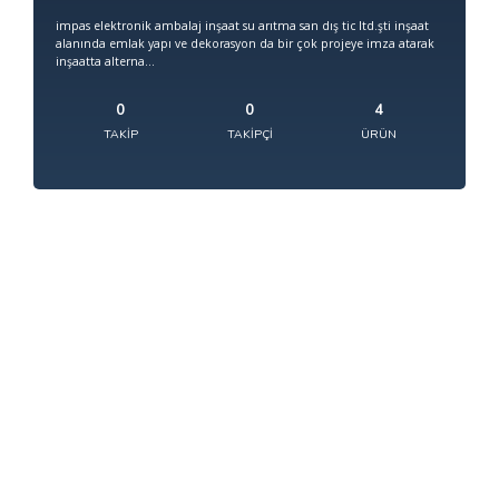
impas elektronik ambalaj inşaat su arıtma san dış tic ltd.şti inşaat
alanında emlak yapı ve dekorasyon da bir çok projeye imza atarak
inşaatta alterna...
0
0
4
TAKIP
TAKIPÇI
ÜRÜN