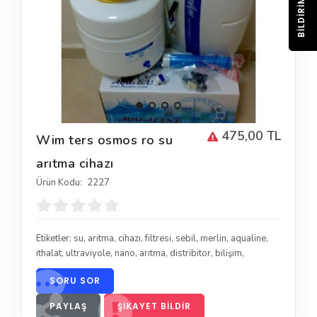
BILDIRIM
475,00 TL
Wim ters osmos ro su
arıtma cihazı
Ürün Kodu:
2227
Etiketler:
su
,
aritma
,
cihazı
,
filtresi
,
sebil
,
merlin
,
aqualine
,
ithalat
,
ultraviyole
,
nano
,
arıtma
,
distribitor
,
bilişim
,
SORU SOR
PAYLAŞ
ŞIKAYET BILDIR