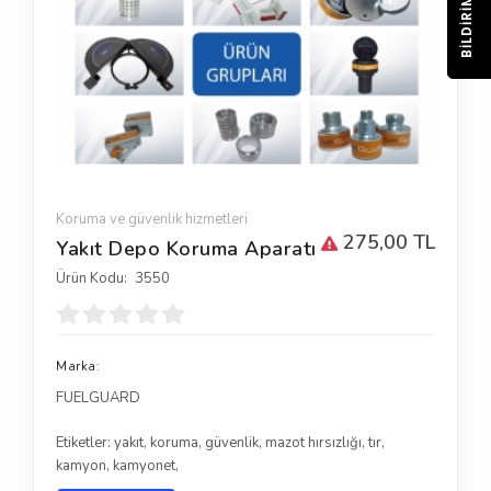
BILDIRIM
Koruma ve güvenlik hizmetleri
275,00 TL
Yakıt Depo Koruma Aparatı
Ürün Kodu:
3550
Marka:
FUELGUARD
Etiketler:
yakıt
,
koruma
,
güvenlik
,
mazot hırsızlığı
,
tır
,
kamyon
,
kamyonet
,