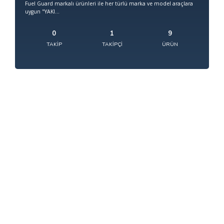
Fuel Guard markalı ürünleri ile her türlü marka ve model araçlara
uygun "YAKI...
0
1
9
TAKIP
TAKIPÇI
ÜRÜN