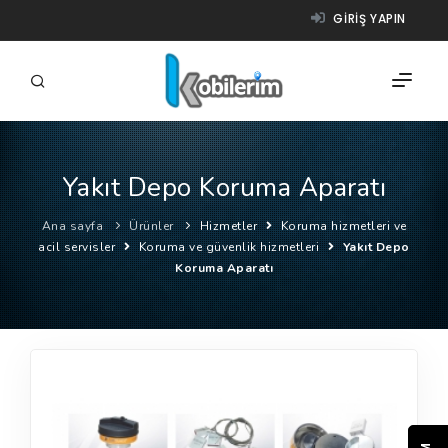
GIRIŞ YAPIN
Yakıt Depo Koruma Aparatı
FIRMALAR
Ana sayfa
Ürünler
Hizmetler
Koruma hizmetleri ve
ÜRÜNLER
acil servisler
Koruma ve güvenlik hizmetleri
Yakıt Depo
Koruma Aparatı
NASIL ÇALIŞIR?
YARDIM