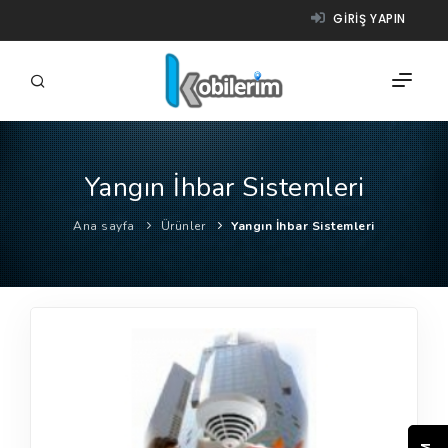
GIRIŞ YAPIN
Yangın İhbar Sistemleri
FIRMALAR
Ana sayfa
Ürünler
Yangın İhbar Sistemleri
ÜRÜNLER
NASIL ÇALIŞIR?
YARDIM