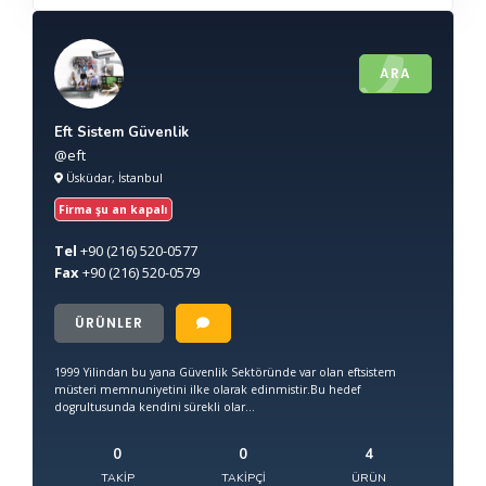
ARA
Eft Sistem Güvenlik
@eft
Üsküdar, İstanbul
Firma şu an kapalı
Tel
+90
(216) 520-0577
Fax
+90
(216) 520-0579
ÜRÜNLER
1999 Yilindan bu yana Güvenlik Sektöründe var olan eftsistem
müsteri memnuniyetini ilke olarak edinmistir.Bu hedef
dogrultusunda kendini sürekli olar...
0
0
4
TAKIP
TAKIPÇI
ÜRÜN