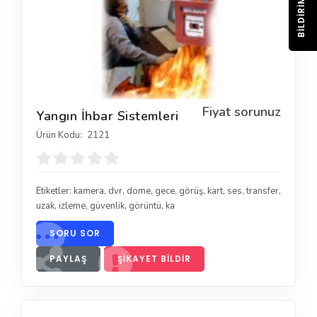
BILDIRIM
Fiyat sorunuz
Yangın İhbar Sistemleri
Ürün Kodu:
2121
Etiketler:
kamera
,
dvr
,
dome
,
gece
,
görüş
,
kart
,
ses
,
transfer
,
uzak
,
izleme
,
güvenlik
,
görüntü
,
ka
SORU SOR
PAYLAŞ
ŞIKAYET BILDIR