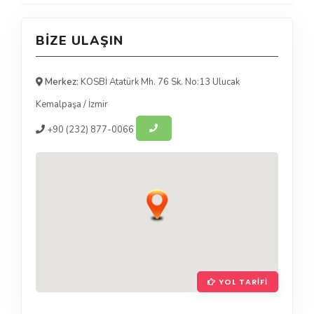
BIZE ULAŞIN
Merkez:
KOSBİ Atatürk Mh. 76 Sk. No:13 Ulucak
Kemalpaşa
/
İzmir
+90
(232) 877-0066
YOL TARIFI