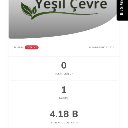
BILDIRIM
OFFLINE
DURUM:
MEMBER SINCE:
2011
0
TAKIP EDILEN
1
TAKIPÇI
4.18 B
PROFIL GÖSTERIM