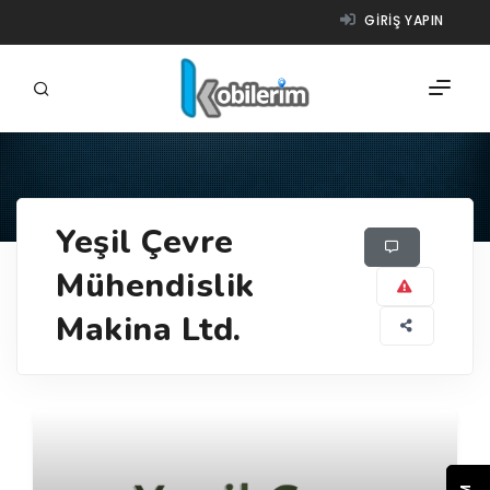
GIRIŞ YAPIN
FIRMALAR
Yeşil Çevre
ÜRÜNLER
Mühendislik
NASIL ÇALIŞIR?
Makina Ltd.
YARDIM