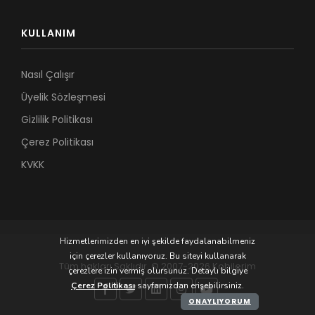
KULLANIM
Nasıl Çalışır
Üyelik Sözleşmesi
Gizlilik Politikası
Çerez Politikası
KVKK
Hizmetlerimizden en iyi şekilde faydalanabilmeniz
için çerezler kullanıyoruz. Bu siteyi kullanarak
Tüm hakları Saklıdır. © 2007-2026 Kobilerim
çerezlere izin vermiş olursunuz. Detaylı bilgiye
Çerez Politikası
sayfamızdan erişebilirsiniz.
ONAYLIYORUM