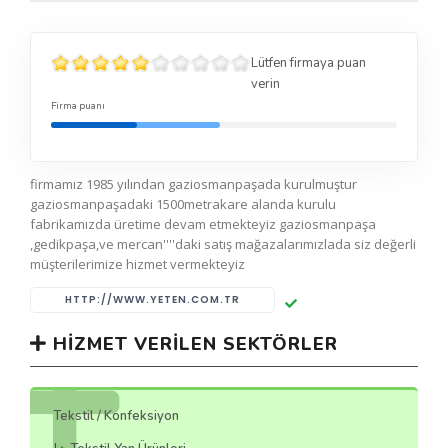
Lütfen firmaya puan
verin
Firma puanı
firmamız 1985 yılından gaziosmanpaşada kurulmuştur
gaziosmanpaşadaki 1500metrakare alanda kurulu
fabrikamızda üretime devam etmekteyiz gaziosmanpaşa
,gedikpaşa,ve mercan''''daki satış mağazalarımızlada siz değerli
müşterilerimize hizmet vermekteyiz
HTTP://WWW.YETEN.COM.TR
HIZMET VERILEN SEKTÖRLER
Tekstil / Konfeksiyon