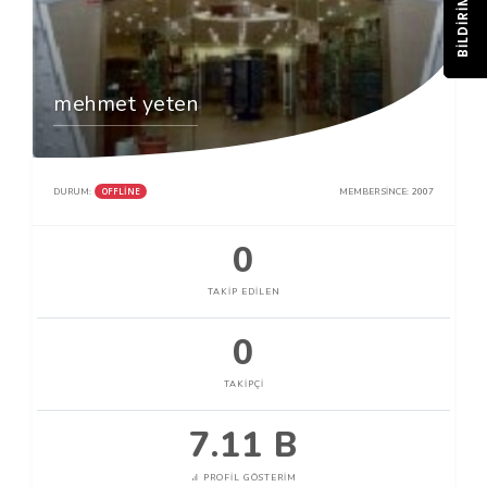
BILDIRIM
mehmet yeten
OFFLINE
DURUM:
MEMBER SINCE:
2007
0
TAKIP EDILEN
0
TAKIPÇI
7.11 B
PROFIL GÖSTERIM