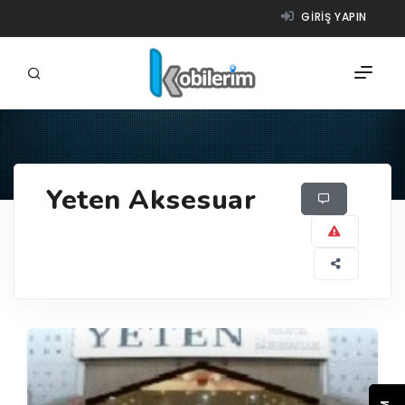
GIRIŞ YAPIN
FIRMALAR
Yeten Aksesuar
ÜRÜNLER
NASIL ÇALIŞIR?
YARDIM