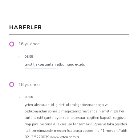
HABERLER
16 yıl önce
09:55
tekstil aksesuarları
albümünü ekledi.
18 yıl önce
00:00
yeten aksesuar ltd. şirketi olarak gaziosmanpaşa ve
gedikpaşadan sonra 3 mağazamız mercanda hizmetinizde her
türlü tekstil çanta ayakkabı aksesuarı çeşitleri kapsül kuşgözü
trop pinli ve tırnaklı aksesuar lar zamak düğme ve toka çeşitleri
ile hizmetinizdedir mercan fuatpaşa caddesi no 41 mercan /fatih
0212 5270039 www.yeten.com.tr