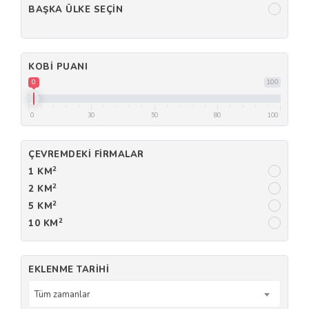
BAŞKA ÜLKE SEÇIN
KOBI PUANI
0
100
0
30
50
80
100
ÇEVREMDEKI FIRMALAR
2
1 KM
2
2 KM
2
5 KM
2
10 KM
EKLENME TARIHI
Tüm zamanlar