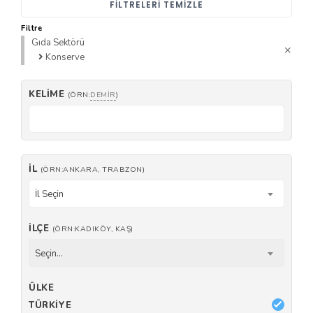
FILTRELERI TEMIZLE
Filtre
Gıda Sektörü
Konserve
KELIME
(ÖRN:
DEMIR
)
İL
(ÖRN:ANKARA, TRABZON)
İl Seçin
İLÇE
(ÖRN:KADIKÖY, KAŞ)
Seçin...
ÜLKE
TÜRKIYE