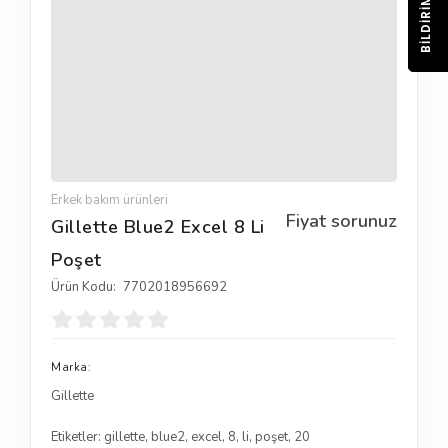
BILDIRIM
Erkek bakım ürünleri
Fiyat sorunuz
Gillette Blue2 Excel 8 Li
Poşet
Ürün Kodu:
7702018956692
Marka:
Gillette
Etiketler:
gillette
,
blue2
,
excel
,
8
,
li
,
poşet
,
20