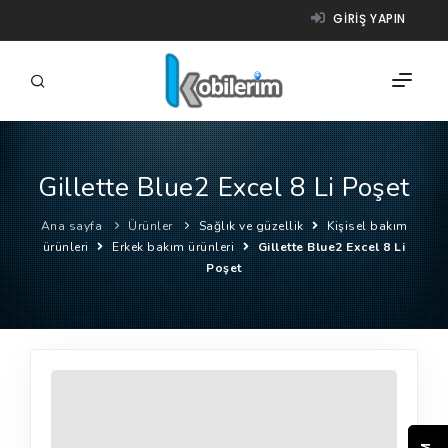
GIRIŞ YAPIN
Gillette Blue2 Excel 8 Li Poşet
FIRMALAR
Ana sayfa
Ürünler
Sağlık ve güzellik
Kişisel bakım
ÜRÜNLER
ürünleri
Erkek bakım ürünleri
Gillette Blue2 Excel 8 Li
Poşet
NASIL ÇALIŞIR?
YARDIM