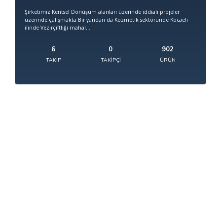
Şirketimiz Kentsel Dönüşüm alanları üzerinde iddialı projeler
üzerinde çalışmakta Bir yandan da Kozmetik sektöründe Kocaeli
ilinde Vezirçiftliği mahal...
6
0
902
TAKIP
TAKIPÇI
ÜRÜN