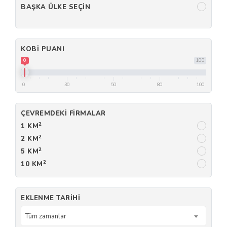
BAŞKA ÜLKE SEÇIN
KOBI PUANI
0
100
0
30
50
80
100
ÇEVREMDEKI FIRMALAR
2
1 KM
2
2 KM
2
5 KM
2
10 KM
EKLENME TARIHI
Tüm zamanlar