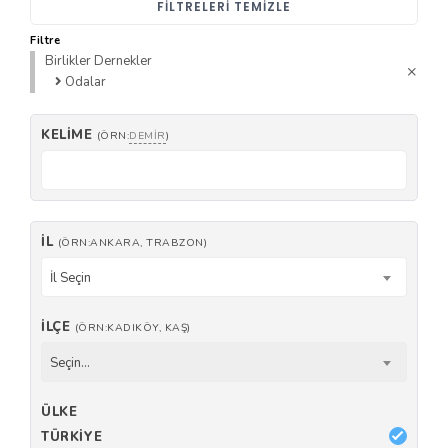
FILTRELERI TEMIZLE
Filtre
Birlikler Dernekler
Odalar
KELIME
(ÖRN:
DEMIR
)
İL
(ÖRN:ANKARA, TRABZON)
İl Seçin
İLÇE
(ÖRN:KADIKÖY, KAŞ)
Seçin...
ÜLKE
TÜRKIYE