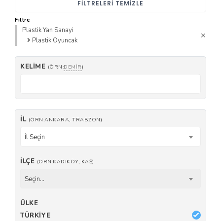
FILTRELERI TEMIZLE
Filtre
Plastik Yan Sanayi
Plastik Oyuncak
KELIME
(ÖRN:
DEMIR
)
İL
(ÖRN:ANKARA, TRABZON)
İl Seçin
İLÇE
(ÖRN:KADIKÖY, KAŞ)
Seçin...
ÜLKE
TÜRKIYE