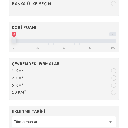
BAŞKA ÜLKE SEÇIN
KOBI PUANI
0
100
0
30
50
80
100
ÇEVREMDEKI FIRMALAR
2
1 KM
2
2 KM
2
5 KM
2
10 KM
EKLENME TARIHI
Tüm zamanlar