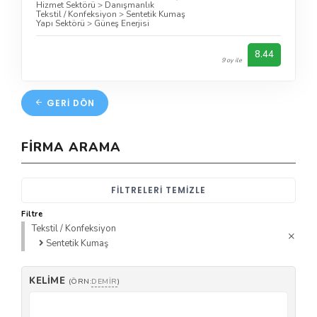
Hizmet Sektörü
>
Danışmanlık
Tekstil / Konfeksiyon
>
Sentetik Kumaş
Yapı Sektörü
>
Güneş Enerjisi
8.44
9 oy ile
GERI DÖN
FIRMA ARAMA
FILTRELERI TEMIZLE
Filtre
Tekstil / Konfeksiyon
Sentetik Kumaş
KELIME
(ÖRN:
DEMIR
)