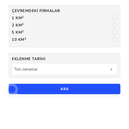
ÇEVREMDEKI FIRMALAR
2
1 KM
2
2 KM
2
5 KM
2
10 KM
EKLENME TARIHI
Tüm zamanlar
ARA