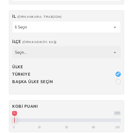
İL
(ÖRN:ANKARA, TRABZON)
İl Seçin
İLÇE
(ÖRN:KADIKÖY, KAŞ)
Seçin...
ÜLKE
TÜRKIYE
BAŞKA ÜLKE SEÇIN
KOBI PUANI
0
100
0
30
50
80
100