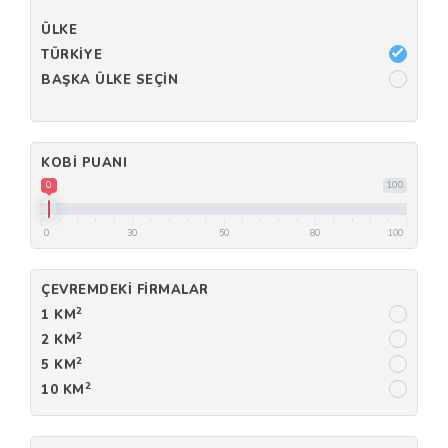
ÜLKE
TÜRKIYE
BAŞKA ÜLKE SEÇIN
KOBI PUANI
0
100
0
30
50
80
100
ÇEVREMDEKI FIRMALAR
2
1 KM
2
2 KM
2
5 KM
2
10 KM