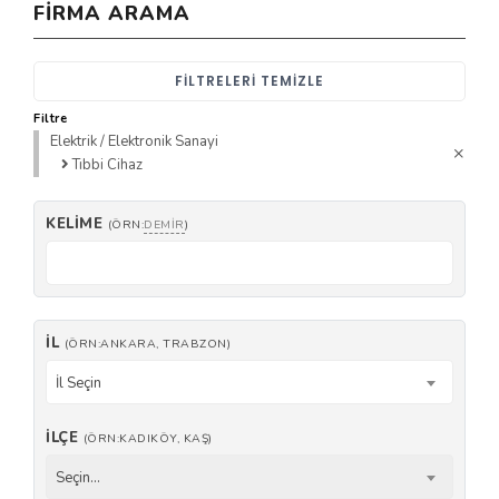
FIRMA ARAMA
FILTRELERI TEMIZLE
Filtre
Elektrik / Elektronik Sanayi
Tıbbi Cihaz
KELIME
(ÖRN:
DEMIR
)
İL
(ÖRN:ANKARA, TRABZON)
İl Seçin
İLÇE
(ÖRN:KADIKÖY, KAŞ)
Seçin...