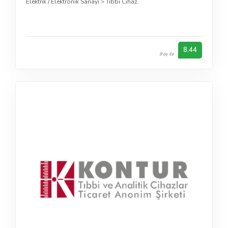
Elektrik / Elektronik Sanayi
>
Tıbbi Cihaz
8.44
9 oy ile