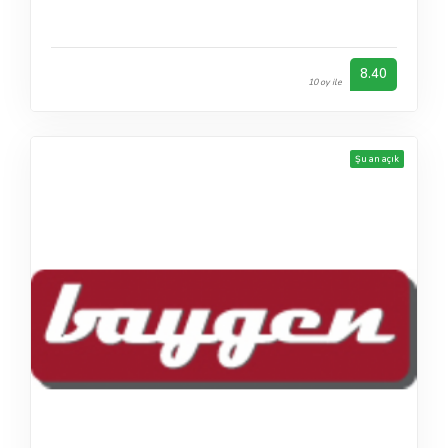
8.40
10 oy ile
Şu an açık