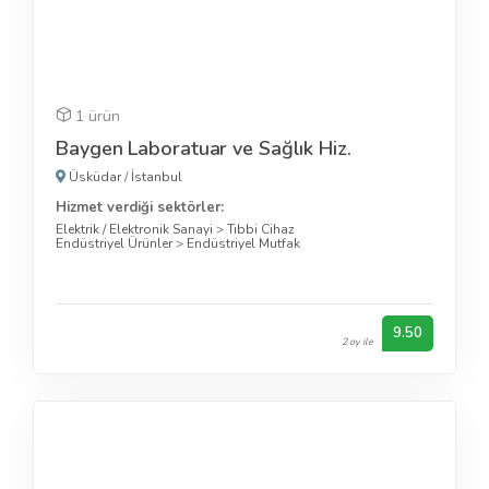
1 ürün
Baygen Laboratuar ve Sağlık Hiz.
Üsküdar
/
İstanbul
Hizmet verdiği sektörler:
Elektrik / Elektronik Sanayi
>
Tıbbi Cihaz
Endüstriyel Ürünler
>
Endüstriyel Mutfak
9.50
2 oy ile