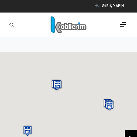
GIRIŞ YAPIN
FIRMALAR
ÜRÜNLER
NASIL ÇALIŞIR?
YARDIM