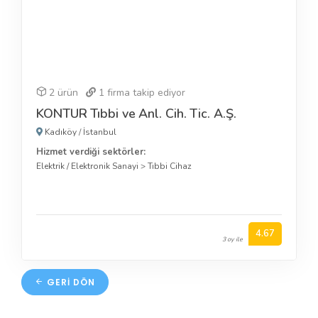
2 ürün
1
firma takip ediyor
KONTUR Tıbbi ve Anl. Cih. Tic. A.Ş.
Kadıköy
/
İstanbul
Hizmet verdiği sektörler:
Elektrik / Elektronik Sanayi
>
Tıbbi Cihaz
4.67
3 oy ile
GERI DÖN