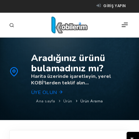
GIRIŞ YAPIN
Aradığınız ürünü
FIRMALAR
bulamadınız mı?
ÜRÜNLER
Harita üzerinde işaretleyin, yerel
KOBİ'lerden teklif alın...
NASIL ÇALIŞIR?
ÜYE OLUN
YARDIM
Ana sayfa
Ürün
Ürün Arama