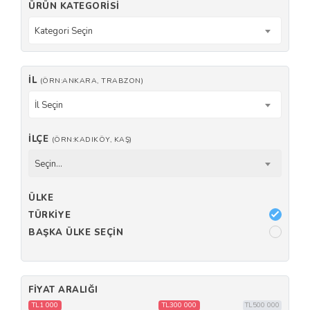
ÜRÜN KATEGORISI
Kategori Seçin
İL
(ÖRN:ANKARA, TRABZON)
İl Seçin
İLÇE
(ÖRN:KADIKÖY, KAŞ)
Seçin...
ÜLKE
TÜRKIYE
BAŞKA ÜLKE SEÇIN
FIYAT ARALIĞI
TL1 000
TL300 000
TL500 000