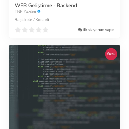
WEB Geliştirme - Backend
TNE Yazılım
Başiskele / Kocaeli
İlk siz yorum yapın
Sıcak