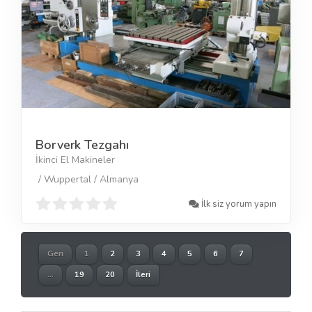
Borverk Tezgahı
İkinci El Makineler
/ Wuppertal / Almanya
İlk siz yorum yapın
Geri
1
2
3
4
5
6
7
...
19
20
İleri