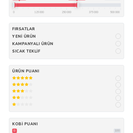
0
125 000
250 000
375 000
500 000
FIRSATLAR
YENI ÜRÜN
KAMPANYALI ÜRÜN
SICAK TEKLIF
ÜRÜN PUANI
KOBI PUANI
0
100