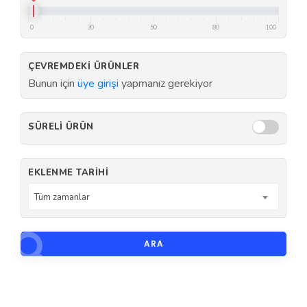
0
30
50
80
100
ÇEVREMDEKI ÜRÜNLER
Bunun için
üye girişi
yapmanız gerekiyor
SÜRELI ÜRÜN
EKLENME TARIHI
Tüm zamanlar
ARA