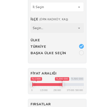
İl Seçin
İLÇE
(ÖRN:KADIKÖY, KAŞ)
Seçin...
ÜLKE
TÜRKIYE
BAŞKA ÜLKE SEÇIN
FIYAT ARALIĞI
TL1 000
TL300 000
TL500 000
0
125 000
250 000
375 000
500 000
FIRSATLAR