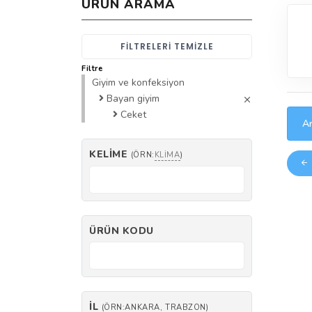
ÜRÜN ARAMA
FILTRELERI TEMIZLE
Filtre
Giyim ve konfeksiyon
Bayan giyim
Ceket
Ar
KELIME
(ÖRN:
KLIMA
)
ÜRÜN KODU
İL
(ÖRN:ANKARA, TRABZON)