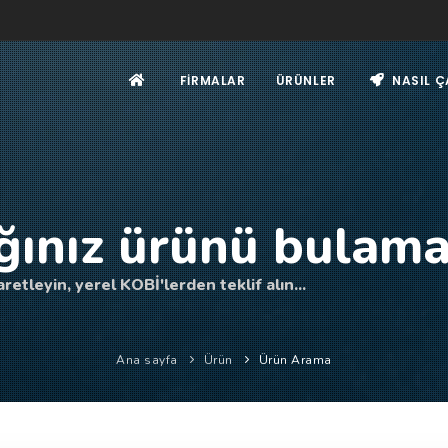
FIRMALAR
ÜRÜNLER
NASIL Ç
ğınız ürünü bulama
retleyin, yerel KOBİ'lerden teklif alın...
Ana sayfa
Ürün
Ürün Arama