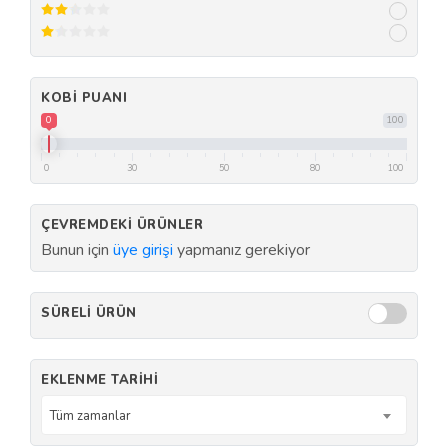
KOBI PUANI
0
100
0
30
50
80
100
ÇEVREMDEKI ÜRÜNLER
Bunun için
üye girişi
yapmanız gerekiyor
SÜRELI ÜRÜN
EKLENME TARIHI
Tüm zamanlar