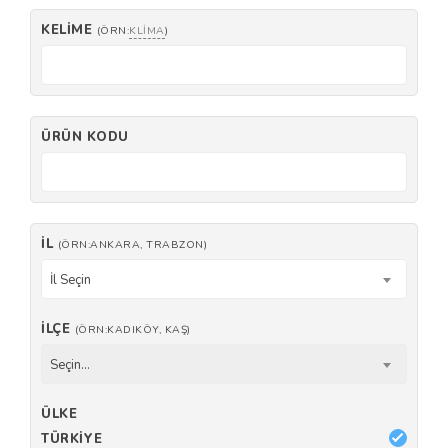
KELIME
(ÖRN:
KLIMA
)
ÜRÜN KODU
İL
(ÖRN:ANKARA, TRABZON)
İl Seçin
İLÇE
(ÖRN:KADIKÖY, KAŞ)
Seçin...
ÜLKE
TÜRKIYE