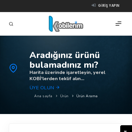
GIRIŞ YAPIN
Aradığınız ürünü
FIRMALAR
bulamadınız mı?
ÜRÜNLER
Harita üzerinde işaretleyin, yerel
KOBİ'lerden teklif alın...
NASIL ÇALIŞIR?
ÜYE OLUN
YARDIM
Ana sayfa
Ürün
Ürün Arama