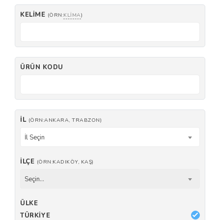
KELIME
(ÖRN:
KLIMA
)
ÜRÜN KODU
İL
(ÖRN:ANKARA, TRABZON)
İl Seçin
İLÇE
(ÖRN:KADIKÖY, KAŞ)
Seçin...
ÜLKE
TÜRKIYE