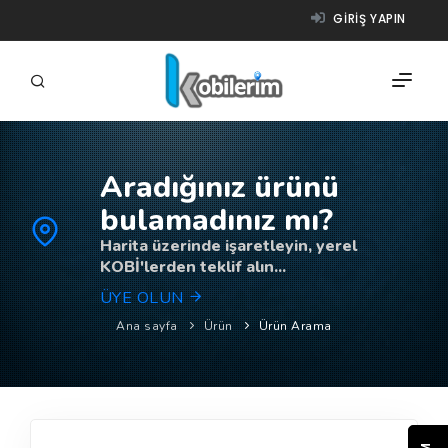
GIRIŞ YAPIN
Aradığınız ürünü
FIRMALAR
bulamadınız mı?
ÜRÜNLER
Harita üzerinde işaretleyin, yerel
KOBİ'lerden teklif alın...
NASIL ÇALIŞIR?
ÜYE OLUN
YARDIM
Ana sayfa
Ürün
Ürün Arama