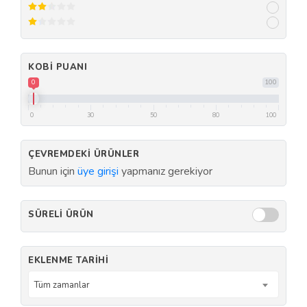
KOBI PUANI
0
100
0
30
50
80
100
ÇEVREMDEKI ÜRÜNLER
Bunun için
üye girişi
yapmanız gerekiyor
SÜRELI ÜRÜN
EKLENME TARIHI
Tüm zamanlar