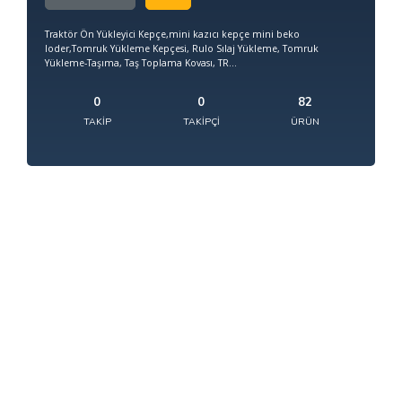
Traktör Ön Yükleyici Kepçe,mini kazıcı kepçe mini beko
loder,Tomruk Yükleme Kepçesi, Rulo Sılaj Yükleme, Tomruk
Yükleme-Taşıma, Taş Toplama Kovası, TR...
0
0
82
TAKIP
TAKIPÇI
ÜRÜN