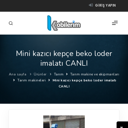
GIRIŞ YAPIN
Mini kazıcı kepçe beko loder
FIRMALAR
imalatı CANLI
ÜRÜNLER
Ana sayfa
Ürünler
Tarım
Tarım makine ve ekipmanları
NASIL ÇALIŞIR?
Tarım makineleri
Mini kazıcı kepçe beko loder imalatı
CANLI
YARDIM