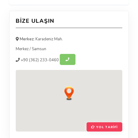
BIZE ULAŞIN
Merkez:
Karadeniz Mah.
Merkez
/
Samsun
+90
(362) 233-0460
YOL TARIFI