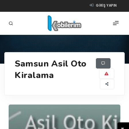
GIRIŞ YAPIN
FIRMALAR
Samsun Asil Oto
ÜRÜNLER
Kiralama
NASIL ÇALIŞIR?
YARDIM