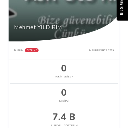
BILDIRIM
Mehmet YILDIRIM
OFFLINE
DURUM:
MEMBER SINCE:
2009
0
TAKIP EDILEN
0
TAKIPÇI
7.4 B
PROFIL GÖSTERIM