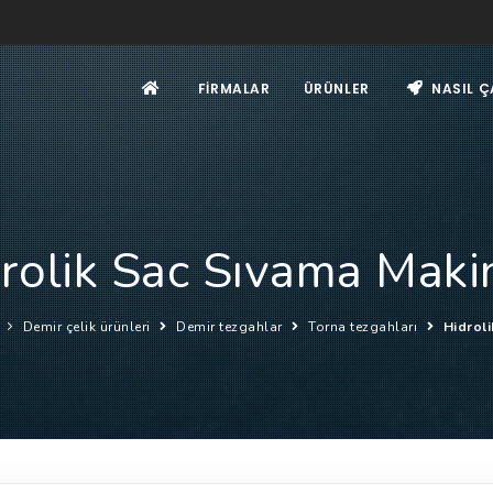
FIRMALAR
ÜRÜNLER
NASIL Ç
rolik Sac Sıvama Maki
Demir çelik ürünleri
Demir tezgahlar
Torna tezgahları
Hidrol