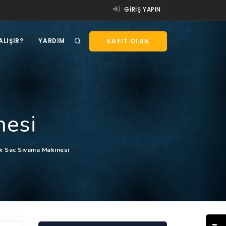
GIRIŞ YAPIN
ALIŞIR?
YARDIM
KAYIT OLUN
nesi
ik Sac Sıvama Makinesi