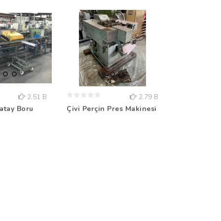
2.51 B
2.79 B
Yatay Boru
6x Eksenli 
Çivi Perçin Pres Makinesi
Robot