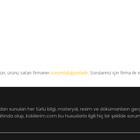
rün, ürünü satan firmanın
sorumluluğundadır
. Sorularınız için firma ile 
dan sunulan her türlü bilgi, materyal, resim ve dökümanların ger
ltında olup, kobilerim.com bu hususlarla ilgili hiç bir şekilde sor