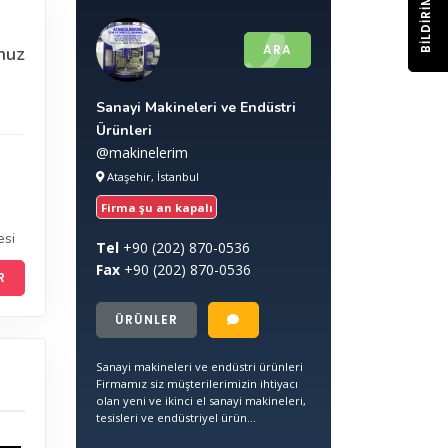
BILDIRIM
ARA
nuz
Sanayi Makineleri ve Endüstri
Ürünleri
@makinelerim
Ataşehir, İstanbul
Firma şu an kapalı
esi
Tel
+90
(202) 870-0536
Fax
+90
(202) 870-0536
R
ÜRÜNLER
Sanayi makineleri ve endüstri ürünleri
Firmamız siz müşterilerimizin ihtiyacı
olan yeni ve ikinci el sanayi makineleri,
tesisleri ve endüstriyel ürün...