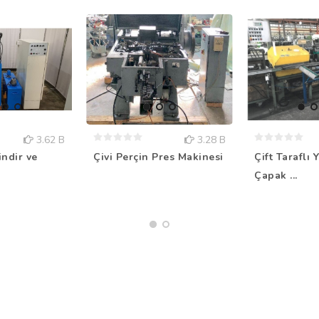
3.62 B
3.28 B
Çift Taraflı 
indir ve
Çivi Perçin Pres Makinesi
Çapak ...