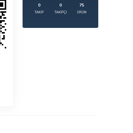
0
0
75
TAKIP
TAKIPÇI
ÜRÜN