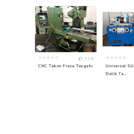
3.2 B
CNC Takım Freze Tezgahı
Universal Sil
Delik Ta...