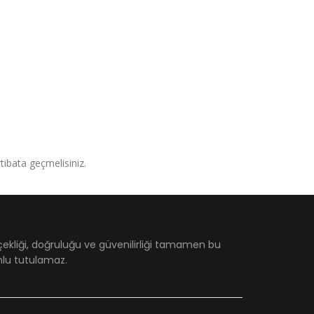
irtibata geçmelisiniz.
çekliği, doğruluğu ve güvenilirliği tamamen bu
umlu tutulamaz.