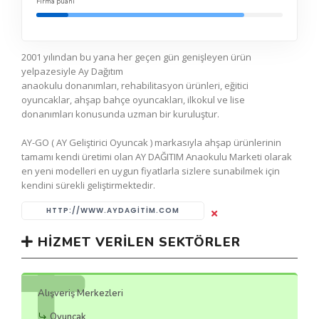
Firma puanı
2001 yılından bu yana her geçen gün genişleyen ürün
yelpazesiyle Ay Dağıtım
anaokulu donanımları, rehabilitasyon ürünleri, eğitici
oyuncaklar, ahşap bahçe oyuncakları, ilkokul ve lise
donanımları konusunda uzman bir kuruluştur.
AY-GO ( AY Geliştirici Oyuncak ) markasıyla ahşap ürünlerinin
tamamı kendi üretimi olan AY DAĞITIM Anaokulu Marketi olarak
en yeni modelleri en uygun fiyatlarla sizlere sunabilmek için
kendini sürekli geliştirmektedir.
HTTP://WWW.AYDAGITIM.COM
HIZMET VERILEN SEKTÖRLER
Alışveriş Merkezleri
Oyuncak