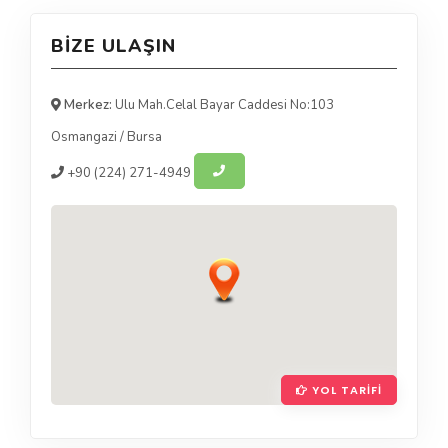
BIZE ULAŞIN
Merkez:
Ulu Mah.Celal Bayar Caddesi No:103
Osmangazi
/
Bursa
+90
(224) 271-4949
YOL TARIFI