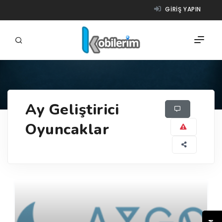
GIRIŞ YAPIN
FIRMALAR
Ay Geliştirici
ÜRÜNLER
Oyuncaklar
NASIL ÇALIŞIR?
YARDIM