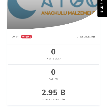
BILDIRIM
OFFLINE
DURUM:
MEMBER SINCE:
2015
0
TAKIP EDILEN
0
TAKIPÇI
2.95 B
PROFIL GÖSTERIM