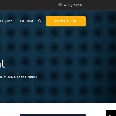
GIRIŞ YAPIN
ALIŞIR?
YARDIM
KAYIT OLUN
l
Brut Deo Oceans 200ml