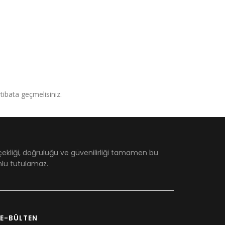
irtibata geçmelisiniz.
çekliği, doğruluğu ve güvenilirliği tamamen bu
umlu tutulamaz.
E-BÜLTEN