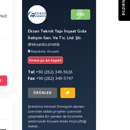
BILDIRIM
ARA
nuz
Eksan Teknik Yapı İnşaat Gıda
İletişim San. Ve Tic. Ltd. Şti.
@eksankozmetik
Başiskele, Kocaeli
Firma şu an kapalı
Tel
+90
(262) 349-5626
Fax
+90
(262) 349-5747
R
ÜRÜNLER
Şirketimiz Kentsel Dönüşüm alanları
üzerinde iddialı projeler üzerinde
çalışmakta Bir yandan da Kozmetik
sektöründe Kocaeli ilinde Vezirçiftliği
mahal...