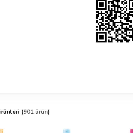
rünleri (
901 ürün
)