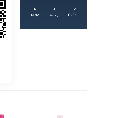
6
0
902
TAKIP
TAKIPÇI
ÜRÜN