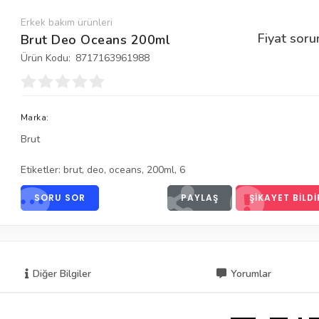
Erkek bakım ürünleri
Fiyat soru
Brut Deo Oceans 200ml
Ürün Kodu:
8717163961988
Marka:
Brut
Etiketler:
brut
,
deo
,
oceans
,
200ml
,
6
SORU SOR
PAYLAŞ
ŞIKAYET BILDI
Diğer Bilgiler
Yorumlar