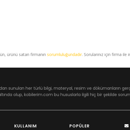
rün, ürünü satan firmanın
sorumluluğundadır
. Sorularınız için firma ile 
dan sunulan her türlü bilgi, materyal, resim ve dökümanların ger
ltında olup, kobilerim.com bu hususlarla ilgili hiç bir şekilde sor
KULLANIM
POPÜLER