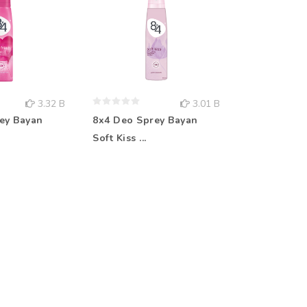
3.32 B
3.01 B
ey Bayan
8x4 Deo Sprey Bayan
Rebul Kolo
Soft Kiss ...
Aqua