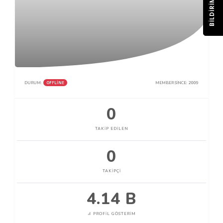
BILDIRIM
OFFLINE
DURUM:
MEMBER SINCE:
2009
0
TAKIP EDILEN
0
TAKIPÇI
4.14 B
PROFIL GÖSTERIM