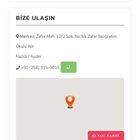
BIZE ULAŞIN
Merkez:
Zafer Mah. 12/2 Sok. No:9/a Zafer İlköğretim
Okulu Altı
Nazilli
/
Aydın
+90
(256) 315-9015
YOL TARIFI