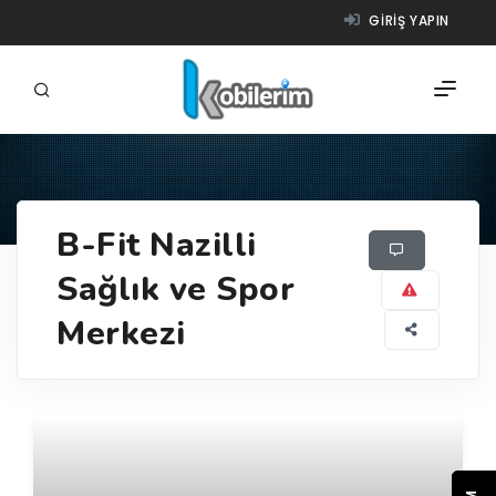
GIRIŞ YAPIN
FIRMALAR
B-Fit Nazilli
ÜRÜNLER
Sağlık ve Spor
NASIL ÇALIŞIR?
Merkezi
YARDIM