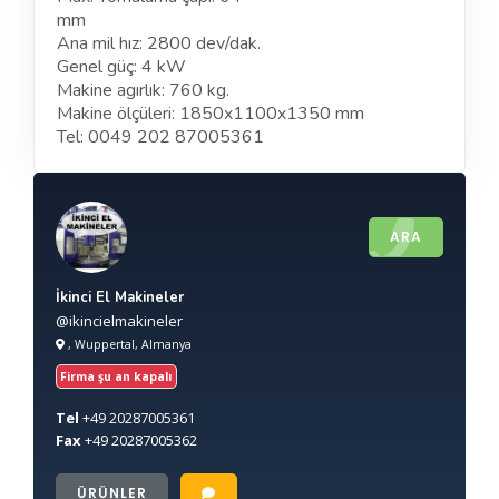
mm
Ana mil hız: 2800 dev/dak.
Genel güç: 4 kW
Makine agırlık: 760 kg.
Makine ölçüleri: 1850x1100x1350 mm
Tel: 0049 202 87005361
ARA
İkinci El Makineler
@ikincielmakineler
, Wuppertal, Almanya
Firma şu an kapalı
Tel
+49
20287005361
Fax
+49
20287005362
ÜRÜNLER