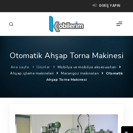
GIRIŞ YAPIN
Otomatik Ahşap Torna Makinesi
FIRMALAR
Ana sayfa
Ürünler
Mobilya ve mobilya aksesuarları
ÜRÜNLER
Ahşap işleme makineleri
Marangoz makinaları
Otomatik
Ahşap Torna Makinesi
NASIL ÇALIŞIR?
YARDIM