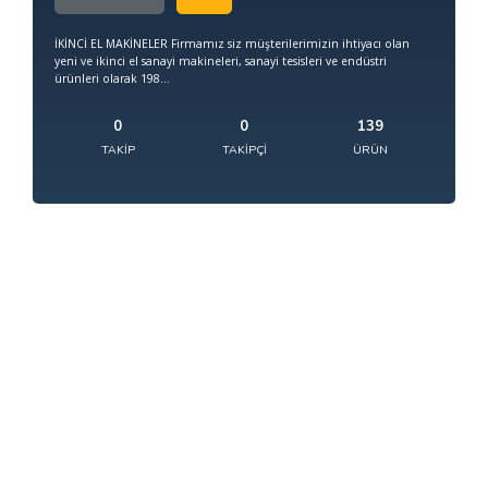
İKİNCİ EL MAKİNELER Firmamız siz müşterilerimizin ihtiyacı olan
yeni ve ikinci el sanayi makineleri, sanayi tesisleri ve endüstri
ürünleri olarak 198...
0
0
139
TAKIP
TAKIPÇI
ÜRÜN