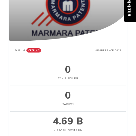
BILDIRIM
OFFLINE
DURUM:
MEMBER SINCE:
2012
0
TAKIP EDILEN
0
TAKIPÇI
4.69 B
PROFIL GÖSTERIM