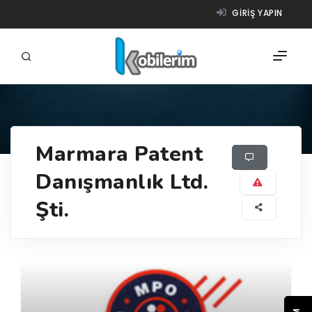
GIRIŞ YAPIN
FIRMALAR
Marmara Patent
ÜRÜNLER
Danışmanlık Ltd.
NASIL ÇALIŞIR?
Şti.
YARDIM