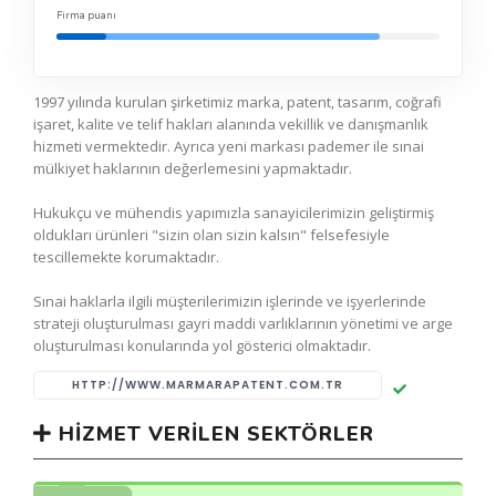
Firma puanı
1997 yılında kurulan şirketimiz marka, patent, tasarım, coğrafi
işaret, kalite ve telif hakları alanında vekillik ve danışmanlık
hizmeti vermektedir. Ayrıca yeni markası pademer ile sınai
mülkiyet haklarının değerlemesini yapmaktadır.
Hukukçu ve mühendis yapımızla sanayicilerimizin geliştirmiş
oldukları ürünleri "sizin olan sizin kalsın" felsefesiyle
tescillemekte korumaktadır.
Sınai haklarla ilgili müşterilerimizin işlerinde ve işyerlerinde
strateji oluşturulması gayri maddi varlıklarının yönetimi ve arge
oluşturulması konularında yol gösterici olmaktadır.
HTTP://WWW.MARMARAPATENT.COM.TR
HIZMET VERILEN SEKTÖRLER