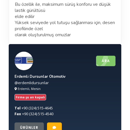
Bu özellik ile, maksimum sürüş konforu ve düşük
lastik gürültüsü
elde edilir
Yüksek seviyede yol tutuşu sağlanması için, desen
profilinde özel
olarak oluşturulmuş omuzlar
ARA
Erdemli Dursunlar Otomotiv
@erdemlidursunlar
Erdemli, Mersin
Firma şu an kapalı
Tel
+90
(324) 515-4645
Fax
+90
(324) 515-4540
ÜRÜNLER