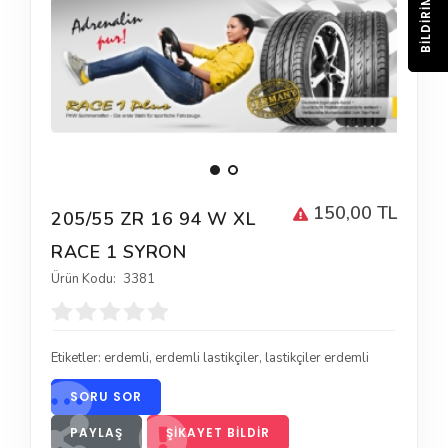
BILDIRIM
150,00 TL
205/55 ZR 16 94 W XL
RACE 1 SYRON
Ürün Kodu:
3381
Etiketler:
erdemli
,
erdemli lastikçiler
,
lastikçiler erdemli
SORU SOR
PAYLAŞ
ŞIKAYET BILDIR