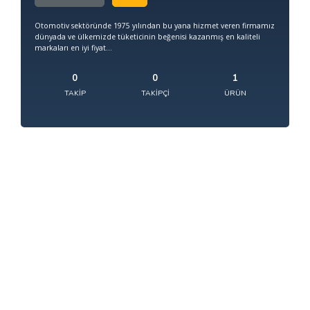
Otomotiv sektöründe 1975 yılından bu yana hizmet veren firmamız
dünyada ve ülkemizde tüketicinin beğenisi kazanmış en kaliteli
markaları en iyi fiyat...
0
0
1
TAKIP
TAKIPÇI
ÜRÜN