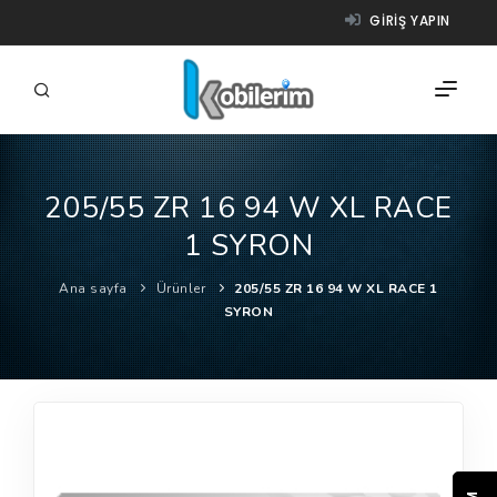
GIRIŞ YAPIN
205/55 ZR 16 94 W XL RACE
FIRMALAR
1 SYRON
ÜRÜNLER
Ana sayfa
Ürünler
205/55 ZR 16 94 W XL RACE 1
NASIL ÇALIŞIR?
SYRON
YARDIM