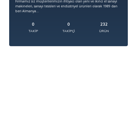
Firmamız siz müşterilerimizin ihtiyacı olan yeni ve ikinci el sanayi
makineleri, sanayi tesisleri ve endüstriyel ürünleri olarak 1989 dan
beri Almanya...
0
0
232
TAKIP
TAKIPÇI
ÜRÜN