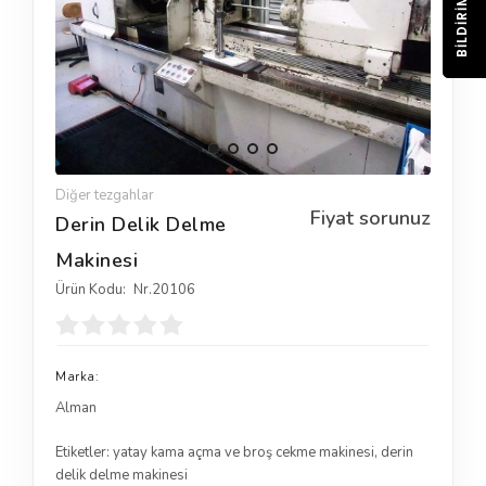
BILDIRIM
Diğer tezgahlar
Fiyat sorunuz
Derin Delik Delme
Makinesi
Ürün Kodu:
Nr.20106
Marka:
Alman
Etiketler:
yatay kama açma ve broş cekme makinesi
,
derin
delik delme makinesi