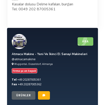
Kasalar dolusu Delme kafaları, burçları
Tel: 0049 202 87005361
ARA
Atmaca Makine - Yeni Ve İkinci El Sanayi Makineleri
@atmacamakine
Wuppertal, Düsseldorf, Almanya
Firma şu an kapalı
Tel
+49
20287005361
Fax
+49
20287005362
ÜRÜNLER