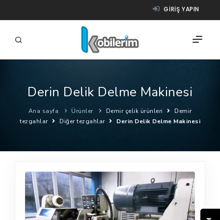
GIRIŞ YAPIN
Derin Delik Delme Makinesi
FIRMALAR
Ana sayfa
Ürünler
Demir çelik ürünleri
Demir
ÜRÜNLER
tezgahlar
Diğer tezgahlar
Derin Delik Delme Makinesi
NASIL ÇALIŞIR?
YARDIM