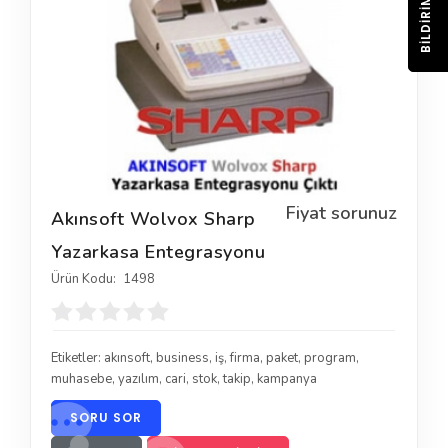
BILDIRIM
Fiyat sorunuz
Akınsoft Wolvox Sharp
Yazarkasa Entegrasyonu
Ürün Kodu:
1498
Etiketler:
akınsoft
,
business
,
iş
,
firma
,
paket
,
program
,
muhasebe
,
yazılım
,
cari
,
stok
,
takip
,
kampanya
SORU SOR