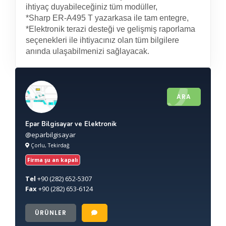
ihtiyaç duyabileceğiniz tüm modüller,
*Sharp ER-A495 T yazarkasa ile tam entegre,
*Elektronik terazi desteği ve gelişmiş raporlama
seçenekleri ile ihtiyacınız olan tüm bilgilere
anında ulaşabilmenizi sağlayacak.
ARA
Epar Bilgisayar ve Elektronik
@eparbilgisayar
Çorlu, Tekirdağ
Firma şu an kapalı
Tel
+90
(282) 652-5307
Fax
+90
(282) 653-6124
ÜRÜNLER