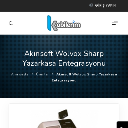
GIRIŞ YAPIN
Akınsoft Wolvox Sharp
FIRMALAR
Yazarkasa Entegrasyonu
ÜRÜNLER
Ana sayfa
Ürünler
Akınsoft Wolvox Sharp Yazarkasa
NASIL ÇALIŞIR?
Entegrasyonu
YARDIM