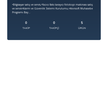
•Bilgisayar satış ve servis,•Yazıcı faks tarayıcı fotokopi makinası satış
ve servis•Alarm ve Güvenlik Sistemi Kurulumu,•Akınsoft Muhasebe
Programı Bay...
0
0
5
TAKIP
TAKIPÇI
ÜRÜN