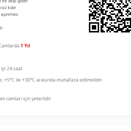
 kir akıp gider
iz kalır
i aşınması
lı
Camlarda
1 Yıl
iyi 24 saat
, +
5
°C
ile +
30
°C
arasında muhafaza edilmelidir.
 camları için yeterlidir