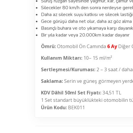
Sürüş rüzgârı sayesinde yağmur, kar, çamur ve
Silecekler
80 km/h
den sonra nerdeyse gereks
Daha az silecek suyu katkısı ve silecek lastiğ
Gece görüşü daha net olur, daha az göz alma
Basınçlı buhara ve oto yıkamaya karşı dayanık
Bir yıla kadar veya 20.000km kadar dayanır
Ömrü:
Otomobil Ön Camında
6 Ay
Diğer 
Kullanım Miktarı:
10– 15 ml/m²
Sertleşmesi/Kuruması:
2 – 3 saat / daha 
Saklama:
Serin ve güneş görmeyen yerde
KDV Dâhil 50ml Set Fiyatı:
34,51 TL
1 Set standart büyüklükteki otomobilin tüm
Ürün Kodu:
BEK011