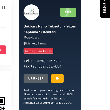
BILDIRIM
 TL
ARA
Bekbars Nano Teknolojik Yüzey
Kaplama Sistemleri
@bekbars
Merkez, Samsun
R
Firma şu an kapalı
Tel
+90
(850) 346-6202
Fax
+90
(362) 362-4351
ÜRÜNLER
Türkiye’nin, şu anda varlığını sürdüren,
ilk nano teknoloji firması olarak 2006
yılında faaliyetlerimize başladık.
Almanya da ürettirdiğimiz 400 ü aşk...