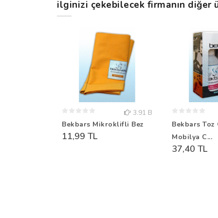
ilginizi çekebilecek firmanın diğer ü
3.91 B
Bekbars Mikroklifli Bez
Bekbars Toz 
11,99 TL
Mobilya C...
37,40 TL