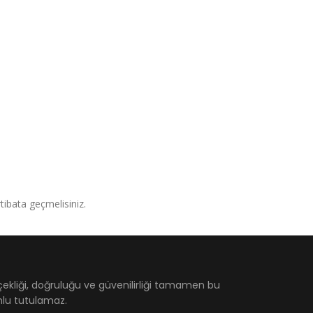
irtibata geçmelisiniz.
çekliği, doğruluğu ve güvenilirliği tamamen bu
umlu tutulamaz.