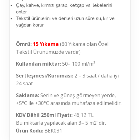
Çay, kahve, kırmızı şarap, ketçap vs. lekelerini
önler
Tekstil ürünlerini ve derileri uzun süre su, kir ve
yağdan korur
Ömrü:
15 Yıkama
(60 Yıkama olan Özel
Tekstil Ürünümüzde vardır)
Kullanılan miktar:
50– 100 ml/m²
Sertleşmesi/Kuruması:
2 – 3 saat / daha iyi
24 saat
Saklama:
Serin ve güneş görmeyen yerde,
+
5°C
ile +
30°C
arasında muhafaza edilmelidir.
KDV Dâhil 250ml Fiyatı:
46,12 TL
Bu miktarla yapılacak alan 3– 5 m2’ dir.
Ürün Kodu:
BEK031