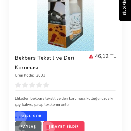
BILDIRIM
46,12 TL
Bekbars Tekstil ve Deri
Koruması
Ürün Kodu:
2033
Etiketler:
bekbars tekstil ve deri koruması
,
koltuğunuzda ki
çay
,
kahve
,
şarap lekelerini önler
SORU SOR
PAYLAŞ
ŞIKAYET BILDIR