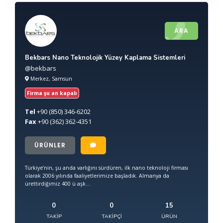
ARA
Bekbars Nano Teknolojik Yüzey Kaplama Sistemleri
@bekbars
Merkez, Samsun
Firma şu an kapalı
Tel
+90
(850) 346-6202
Fax
+90
(362) 362-4351
ÜRÜNLER
Türkiye’nin, şu anda varlığını sürdüren, ilk nano teknoloji firması
olarak 2006 yılında faaliyetlerimize başladık. Almanya da
ürettirdiğimiz 400 ü aşk...
0
0
15
TAKIP
TAKIPÇI
ÜRÜN