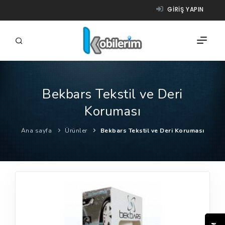
GIRIŞ YAPIN
Bekbars Tekstil ve Deri
FIRMALAR
Koruması
ÜRÜNLER
Ana sayfa
Ürünler
Bekbars Tekstil ve Deri Koruması
NASIL ÇALIŞIR?
YARDIM