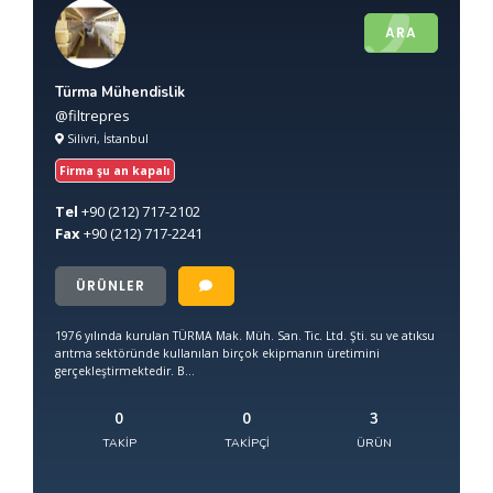
ARA
Türma Mühendislik
@filtrepres
Silivri, İstanbul
Firma şu an kapalı
Tel
+90
(212) 717-2102
Fax
+90
(212) 717-2241
ÜRÜNLER
1976 yılında kurulan TÜRMA Mak. Müh. San. Tic. Ltd. Şti. su ve atıksu
arıtma sektöründe kullanılan birçok ekipmanın üretimini
gerçekleştirmektedir. B...
0
0
3
TAKIP
TAKIPÇI
ÜRÜN