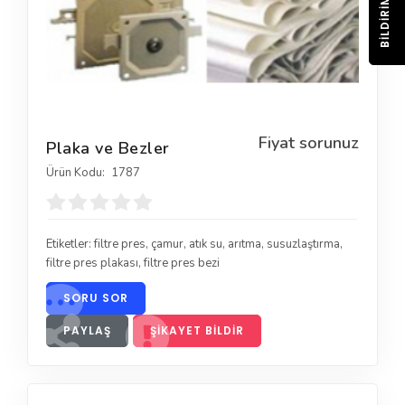
BILDIRIM
Fiyat sorunuz
Plaka ve Bezler
Ürün Kodu:
1787
Etiketler:
filtre pres
,
çamur
,
atık su
,
arıtma
,
susuzlaştırma
,
filtre pres plakası
,
filtre pres bezi
SORU SOR
PAYLAŞ
ŞIKAYET BILDIR