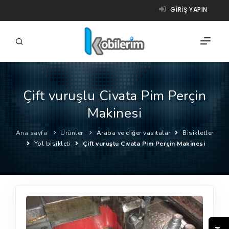
GIRIŞ YAPIN
Çift vuruşlu Civata Pim Perçin
FIRMALAR
Makinesi
ÜRÜNLER
Ana sayfa
Ürünler
Araba ve diğer vasıtalar
Bisikletler
NASIL ÇALIŞIR?
Yol bisikleti
Çift vuruşlu Civata Pim Perçin Makinesi
YARDIM