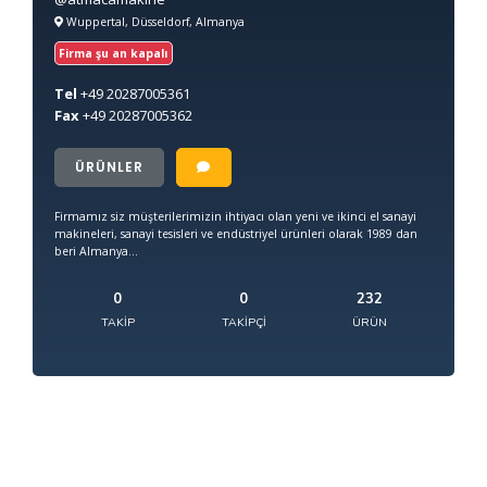
Wuppertal, Düsseldorf, Almanya
Firma şu an kapalı
Tel
+49
20287005361
Fax
+49
20287005362
ÜRÜNLER
Firmamız siz müşterilerimizin ihtiyacı olan yeni ve ikinci el sanayi
makineleri, sanayi tesisleri ve endüstriyel ürünleri olarak 1989 dan
beri Almanya...
0
0
232
TAKIP
TAKIPÇI
ÜRÜN