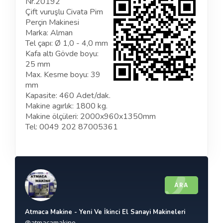
Nr.20192
Çift vuruşlu Civata Pim
Perçin Makinesi
Marka: Alman
Tel çapı: Ø 1,0 - 4,0 mm
Kafa altı Gövde boyu:
25 mm
Max. Kesme boyu: 39
mm
Kapasite: 460 Adet/dak.
Makine agırlık: 1800 kg.
Makine ölçüleri: 2000x960x1350mm
Tel: 0049 202 87005361
ARA
Atmaca Makine - Yeni Ve İkinci El Sanayi Makineleri
@atmacamakine