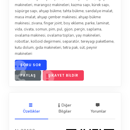
makineleri
,
marangoz makineleri
,
kazma sapı
,
kürek sapı
,
süpürge sapı
,
ahşap bükme
,
tahta bükme
,
sandalye imalat
,
masa imalat
,
ahşap çember makinesi
,
ahşap bükme
makinesi
,
zivana
,
finger joint
,
boy ekleme
,
parke
,
laminat
,
vida
,
civata
,
somun
,
pim
,
pul
,
gijon
,
perçin
,
saplama
,
ovalama makinesi
,
ovalama topları
,
yay makineleri
,
robotlar
,
kolloid degirmeni
,
separatör
,
tereyagı paketleme
,
kutu dolum
,
gıda makineleri
,
tetra pak
,
süt
,
peynir
makineleri
SORU SOR
PAYLAŞ
ŞIKAYET BILDIR
Diğer
Özellikler
Bilgiler
Yorumlar