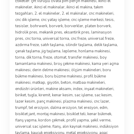
Etiketler:
çift vuruşlu civata pim perçin makinesi
,
ikinci el
makineler
,
ikinci el makinalar
,
ikinci el makina
,
takım
tezgahları
,
2. el makineler
,
2. el makinalar
,
cnc makineleri
,
cnc dik işleme
,
cnc yatay işleme
,
cnc işleme merkezi
,
tesis
,
tesisler
,
bohrwerk
,
borverk
,
borverkler
,
platen borverk
,
hidrolik pres
,
mekanik pres
,
eksantirik pres
,
laminasyon
pres
,
cnc torna
,
universal torna
,
cnc freze
,
universal freze
,
azdırma freze
,
satıh taşlama
,
silindir taşlama
,
delik taşlama
,
çanak taşlama
,
jig taşlama
,
lepleme
,
honlama makinesi
,
torna
,
dik torna
,
freze
,
otomat
,
transfer makinesi
,
boy
tamamlama makinesi
,
broş çekme makinesi
,
kama yeri açma
makinesi
,
derin delme makinesi
,
ölçüm makineleri
,
boru
bükme makinesi
,
boru büzme makinesi
,
profil bükme
makinesi
,
matkap
,
giyotin
,
beton
,
matbaa makineleri
,
endüstri ürünleri
,
makine aksamı
,
index
,
inşaat makineleri
,
biriket
,
tugla
,
kiremit
,
kenar kesim
,
sac işleme
,
sac kesim
,
lazer kesim
,
panç makinesi
,
plazma makinesi
,
cnc lazer
,
trumpf
,
tel erozyon
,
dalma erozyon
,
tel erezyon
,
edm
,
bisiklet jant
,
montaj makinesi
,
bisiklet teli
,
kenar bükmek
,
flanş yapma
,
kordon çekmek
,
profil yapma
,
şekil verme
,
universal sac işleme
,
flanş
,
alın kaynak makinesi
,
indüksiyon
tavlama
,
kauçuk enjeksiyonu
,
metal enjeksiyonu
,
agaç