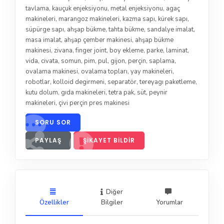
tavlama
,
kauçuk enjeksiyonu
,
metal enjeksiyonu
,
agaç
makineleri
,
marangoz makineleri
,
kazma sapı
,
kürek sapı
,
süpürge sapı
,
ahşap bükme
,
tahta bükme
,
sandalye imalat
,
masa imalat
,
ahşap çember makinesi
,
ahşap bükme
makinesi
,
zivana
,
finger joint
,
boy ekleme
,
parke
,
laminat
,
vida
,
civata
,
somun
,
pim
,
pul
,
gijon
,
perçin
,
saplama
,
ovalama makinesi
,
ovalama topları
,
yay makineleri
,
robotlar
,
kolloid degirmeni
,
separatör
,
tereyagı paketleme
,
kutu dolum
,
gıda makineleri
,
tetra pak
,
süt
,
peynir
makineleri
,
çivi perçin pres makinesi
SORU SOR
PAYLAŞ
ŞIKAYET BILDIR
Diğer
Özellikler
Bilgiler
Yorumlar