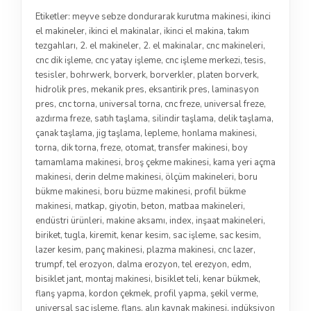
Etiketler:
meyve sebze dondurarak kurutma makinesi
,
ikinci
el makineler
,
ikinci el makinalar
,
ikinci el makina
,
takım
tezgahları
,
2. el makineler
,
2. el makinalar
,
cnc makineleri
,
cnc dik işleme
,
cnc yatay işleme
,
cnc işleme merkezi
,
tesis
,
tesisler
,
bohrwerk
,
borverk
,
borverkler
,
platen borverk
,
hidrolik pres
,
mekanik pres
,
eksantirik pres
,
laminasyon
pres
,
cnc torna
,
universal torna
,
cnc freze
,
universal freze
,
azdırma freze
,
satıh taşlama
,
silindir taşlama
,
delik taşlama
,
çanak taşlama
,
jig taşlama
,
lepleme
,
honlama makinesi
,
torna
,
dik torna
,
freze
,
otomat
,
transfer makinesi
,
boy
tamamlama makinesi
,
broş çekme makinesi
,
kama yeri açma
makinesi
,
derin delme makinesi
,
ölçüm makineleri
,
boru
bükme makinesi
,
boru büzme makinesi
,
profil bükme
makinesi
,
matkap
,
giyotin
,
beton
,
matbaa makineleri
,
endüstri ürünleri
,
makine aksamı
,
index
,
inşaat makineleri
,
biriket
,
tugla
,
kiremit
,
kenar kesim
,
sac işleme
,
sac kesim
,
lazer kesim
,
panç makinesi
,
plazma makinesi
,
cnc lazer
,
trumpf
,
tel erozyon
,
dalma erozyon
,
tel erezyon
,
edm
,
bisiklet jant
,
montaj makinesi
,
bisiklet teli
,
kenar bükmek
,
flanş yapma
,
kordon çekmek
,
profil yapma
,
şekil verme
,
universal sac işleme
,
flanş
,
alın kaynak makinesi
,
indüksiyon