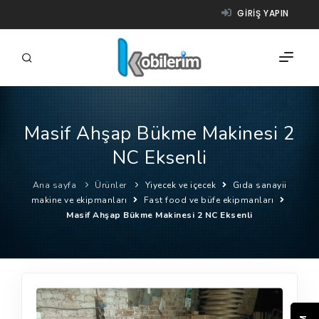
GIRIŞ YAPIN
Masif Ahşap Bükme Makinesi 2
FIRMALAR
NC Eksenli
ÜRÜNLER
Ana sayfa
Ürünler
Yiyecek ve içecek
Gıda sanayii
NASIL ÇALIŞIR?
makine ve ekipmanları
Fast food ve büfe ekipmanları
Masif Ahşap Bükme Makinesi 2 NC Eksenli
YARDIM