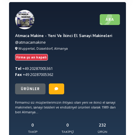
ARA
Atmaca Makine - Yeni Ve İkinci El Sanayi Makineleri
@atmacamakine
Wuppertal, Düsseldorf, Almanya
Firma şu an kapalı
Tel
+49
20287005361
Fax
+49
20287005362
ÜRÜNLER
Firmamız siz müşterilerimizin ihtiyacı olan yeni ve ikinci el sanayi
makineleri, sanayi tesisleri ve endüstriyel ürünleri olarak 1989 dan
beri Almanya...
0
0
232
TAKIP
TAKIPÇI
ÜRÜN